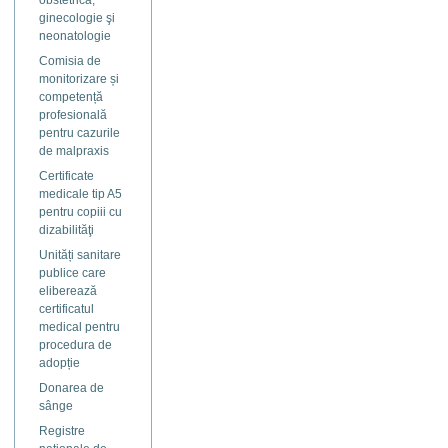
obstetrică,
ginecologie şi
neonatologie
Comisia de
monitorizare și
competență
profesională
pentru cazurile
de malpraxis
Certificate
medicale tip A5
pentru copiii cu
dizabilităţi
Unități sanitare
publice care
eliberează
certificatul
medical pentru
procedura de
adopție
Donarea de
sânge
Registre