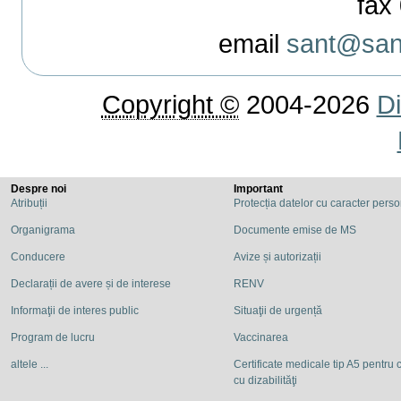
fax 
email
sant@sant
Copyright ©
2004-2026
Di
Despre noi
Important
Atribuții
Protecția datelor cu caracter pers
Organigrama
Documente emise de MS
Conducere
Avize și autorizații
Declarații de avere și de interese
RENV
Informaţii de interes public
Situaţii de urgență
Program de lucru
Vaccinarea
altele ...
Certificate medicale tip A5 pentru c
cu dizabilităţi