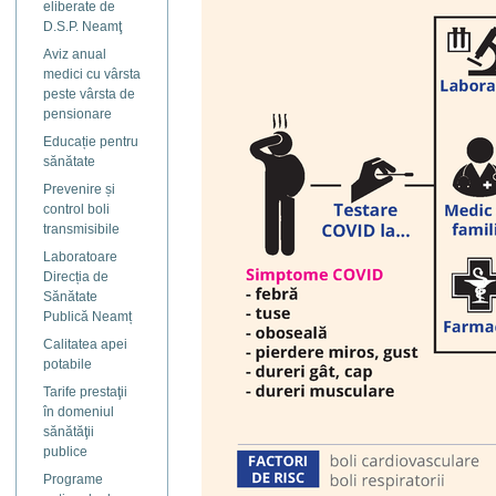
eliberate de
D.S.P. Neamţ
Aviz anual
medici cu vârsta
peste vârsta de
pensionare
Educație pentru
sănătate
Prevenire și
control boli
transmisibile
Laboratoare
Direcția de
Sănătate
Publică Neamț
Calitatea apei
potabile
Tarife prestaţii
în domeniul
sănătăţii
publice
Programe