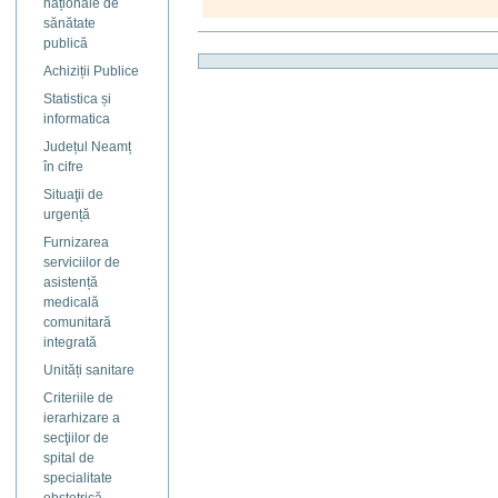
naționale de
sănătate
Actiuni
publică
document
Achiziții Publice
Statistica și
informatica
Județul Neamț
în cifre
Situaţii de
urgență
Furnizarea
serviciilor de
asistență
medicală
comunitară
integrată
Unități sanitare
Criteriile de
ierarhizare a
secţiilor de
spital de
specialitate