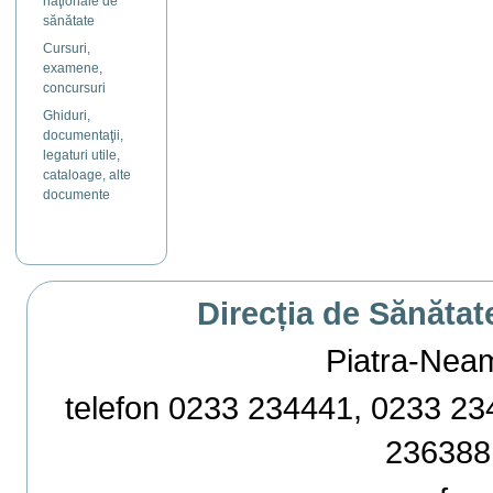
naţionale de
sănătate
Cursuri,
examene,
concursuri
Ghiduri,
documentaţii,
legaturi utile,
cataloage, alte
documente
Direcția de Sănătat
Piatra-Neamț,
telefon 0233 234441, 0233 234
236388