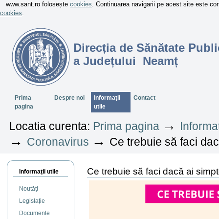
www.sant.ro folosește
cookies
. Continuarea navigarii pe acest site este c
cookies
.
Direcția de Sănătate Publi
a Județului Neamț
Sectiuni
Prima
Despre noi
Informații
Contact
pagina
utile
→
Locatia curenta:
Prima pagina
Informaț
→
→
Coronavirus
Ce trebuie să faci d
Ce trebuie să faci dacă ai si
Informaţii utile
Noutăți
Legislație
Documente