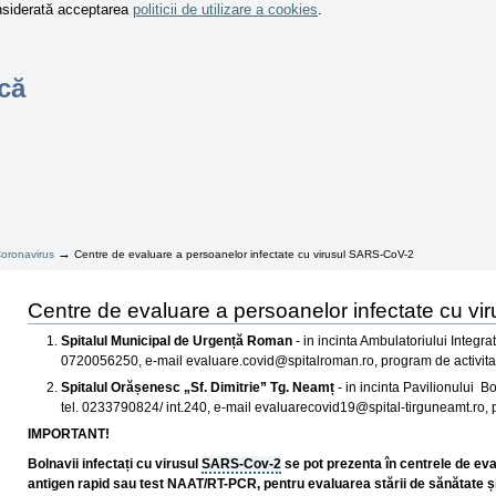
onsiderată acceptarea
politicii de utilizare a cookies
.
că
→
oronavirus
Centre de evaluare a persoanelor infectate cu virusul SARS-CoV-2
Centre de evaluare a persoanelor infectate cu vi
Spitalul Municipal de Urgență Roman
- in incinta Ambulatoriului Integr
0720056250, e-mail evaluare.covid@spitalroman.ro, program de activitate
Spitalul Orășenesc „Sf. Dimitrie” Tg. Neamț
- in incinta Pavilionului Bo
tel. 0233790824/ int.240, e-mail evaluarecovid19@spital-tirguneamt.ro, pr
IMPORTANT!
Bolnavii infectați cu virusul
SARS-Cov-2
se pot prezenta în centrele de eval
antigen rapid sau test NAAT/RT-PCR, pentru evaluarea stării de sănătate și pe