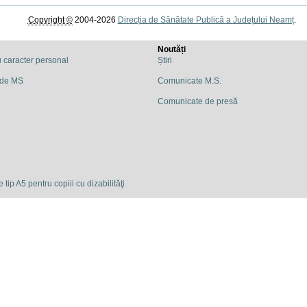
Copyright ©
2004-2026
Direcția de Sănătate Publică a Județului Neamț
.
Noutăți
u caracter personal
Știri
 de MS
Comunicate M.S.
Comunicate de presă
 tip A5 pentru copiii cu dizabilităţi