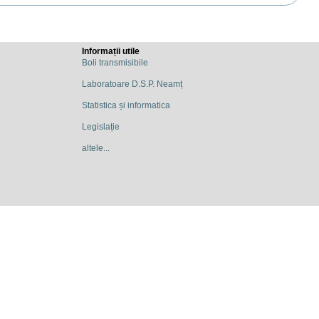
Informații utile
Boli transmisibile
Laboratoare D.S.P. Neamț
Statistica și informatica
Legislație
altele...