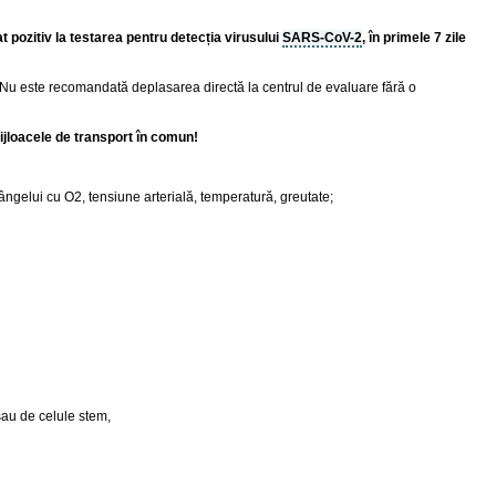
 pozitiv la testarea pentru detecția virusului
SARS-CoV-2
, în primele 7 zile
 Nu este recomandată deplasarea directă la centrul de evaluare fără o
mijloacele de transport în comun!
sângelui cu O2, tensiune arterială, temperatură, greutate;
sau de celule stem,