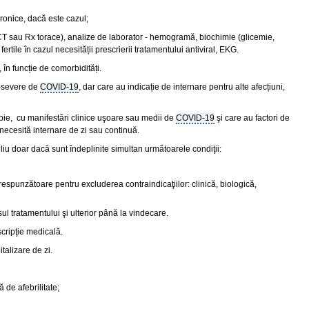
ronice, dacă este cazul;
 (CT sau Rx torace), analize de laborator - hemogramă, biochimie (glicemie,
ertile în cazul necesității prescrierii tratamentului antiviral, EKG.
 în funcție de comorbidități.
n-severe de
COVID-19
, dar care au indicație de internare pentru alte afecțiuni,
pie, cu manifestări clinice uşoare sau medii de
COVID-19
şi care au factori de
ă necesită internare de zi sau continuă.
liu doar dacă sunt îndeplinite simultan următoarele condiţii:
espunzătoare pentru excluderea contraindicaţiilor: clinică, biologică,
ul tratamentului şi ulterior până la vindecare.
cripţie medicală.
talizare de zi.
 de afebrilitate;