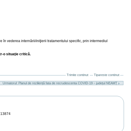
n vederea internării/iniţierii tratamentului specific, prin intermediul
-o situaţie critică.
Trimite continut
Tipareste continut
Urmatorul: Planul de reziliență fata de recrudescenta COVID-19 – județul NEAMȚ
213874