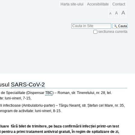
Harta site-ului
Accesibilitate
Contact
A
A
A
Cauta
sectiunea curenta
Cautare Avansata
rusul
SARS-CoV-2
at de Specialitate (Dispensar
TBC
) – Roman, str. Tineretului, nr. 28, tel.
: luni-vineri, 7-15,
li infectioase (Ambulatoriu-parter) – Târgu Neamț, str. Ștefan cel Mare, nr. 35,
ogram de activitate: luni-vineri, 8-15.
uare fără bilet de trimitere, pe baza confirmării infecției printr-un test
ntru a primi tratament antiviral gratuit, în regim de spitalizare de zi,