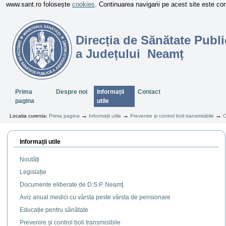
www.sant.ro folosește
cookies
. Continuarea navigarii pe acest site este c
Direcția de Sănătate Publi
a Județului Neamț
Sectiuni
Prima
Despre noi
Informații
Contact
pagina
utile
→
→
→
Locatia curenta:
Prima pagina
Informații utile
Prevenire și control boli transmisibile
C
Informaţii utile
Noutăți
Legislație
Documente eliberate de D.S.P. Neamţ
Aviz anual medici cu vârsta peste vârsta de pensionare
Educație pentru sănătate
Prevenire și control boli transmisibile