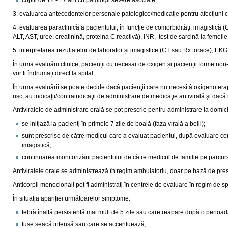
copiii de 12 - 17 ani cu patologii severe asociate;
3. evaluarea antecedentelor personale patologice/medicaţie pentru afecţiuni c
4. evaluarea paraclinică a pacientului, în funcție de comorbidități: imagistică
ALT, AST, uree, creatinină, proteina C reactivă), INR, test de sarcină la femeile f
5. interpretarea rezultatelor de laborator și imagistice (CT sau Rx torace), EKG,
În urma evaluării clinice, pacienții cu necesar de oxigen și pacienții forme no
vor fi îndrumați direct la spital.
În urma evaluării se poate decide dacă pacienţii care nu necesită oxigenotera
risc, au indicaţii/contraindicaţii de administrare de medicaţie antivirală şi dac
Antiviralele de administrare orală se pot prescrie pentru administrare la domici
se iniţiază la pacienţi în primele 7 zile de boală (faza virală a bolii);
sunt prescrise de către medicul care a evaluat pacientul, după evaluare cor
imagistică;
continuarea monitorizării pacientului de către medicul de familie pe parcurs
Antiviralele orale se administrează în regim ambulatoriu, doar pe bază de pres
Anticorpii monoclonali pot fi administraţi în centrele de evaluare în regim de spi
În situaţia apariției următoarelor simptome:
febră înaltă persistentă mai mult de 5 zile sau care reapare după o perioadă
tuse seacă intensă sau care se accentuează;