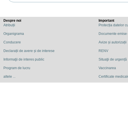
Despre noi
Important
Atribuții
Protecția datelor c
Organigrama
Documente emise
Conducere
Avize și autorizații
Declarații de avere și de interese
RENV
Informaţii de interes public
Situaţii de urgență
Program de lucru
Vaccinarea
altele ...
Certificate medicale