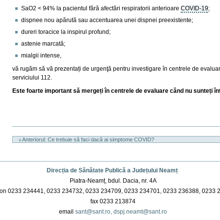
SaO2 < 94% la pacientul fără afectări respiratorii anterioare
COVID-19
;
dispnee nou apărută sau accentuarea unei dispnei preexistente;
dureri toracice la inspirul profund;
astenie marcată;
mialgii intense,
vă rugăm să vă prezentați de urgenţă pentru investigare în centrele de evaluare î
serviciului 112.
Este foarte important să mergeți în centrele de evaluare când nu sunteți într
Actiuni
document
Anteriorul: Ce trebuie să faci dacă ai simptome COVID?
Direcția de Sănătate Publică a Județului Neamț
Piatra-Neamț, bdul. Dacia, nr. 4A
on 0233 234441, 0233 234732, 0233 234709, 0233 234701, 0233 236388, 0233 
fax 0233 213874
email
sant@sant.ro,
dspj.neamt@sant.ro