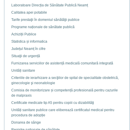
Laboratoare Direcția de Sănătate Publică Neamț
Calitatea apei potabile
Tarife prestaţii în domeniul sănătăţii publice
Programe naționale de sănătate publică
Achiziții Publice
Statistica și informatica
Județul Neamț în cifre
Situaţii de urgență
Furnizarea serviciilor de asistență medicală comunitară integrată
Unități sanitare
Criteriile de ierarhizare a secţiilor de spital de specialitate obstetrică,
ginecologie şi neonatologie
Comisia de monitorizare și competență profesională pentru cazurile
de malpraxis
Certificate medicale tip A5 pentru copiii cu dizabilităţi
Unități sanitare publice care eliberează certificatul medical pentru
procedura de adopție
Donarea de sânge
Registre naţionale de sănătate