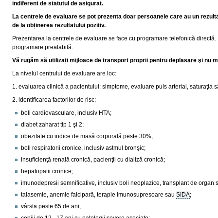
indiferent de statutul de asigurat.
La centrele de evaluare se pot prezenta doar persoanele care au un rezultat
de la obținerea rezultatului pozitiv.
Prezentarea la centrele de evaluare se face cu programare telefonică directă.
programare prealabilă.
Vă rugăm să utilizați mijloace de transport proprii pentru deplasare şi nu 
La nivelul centrului de evaluare are loc:
1. evaluarea clinică a pacientului: simptome, evaluare puls arterial, saturaţia 
2. identificarea factorilor de risc:
boli cardiovasculare, inclusiv HTA;
diabet zaharat tip 1 şi 2;
obezitate cu indice de masă corporală peste 30%;
boli respiratorii cronice, inclusiv astmul bronşic;
insuficienţă renală cronică, pacienţii cu dializă cronică;
hepatopatii cronice;
imunodepresii semnificative, inclusiv boli neoplazice, transplant de organ 
talasemie, anemie falcipară, terapie imunosupresoare sau
SIDA
;
vârsta peste 65 de ani;