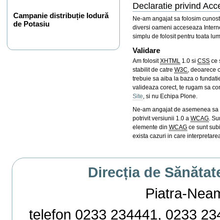
Declaratie privind Acce
Campanie distribuție Iodură
Ne-am angajat sa folosim cunosti
de Potasiu
diversi oameni acceseaza Interne
simplu de folosit pentru toata lu
Validare
Am folosit
XHTML
1.0 si
CSS
ce 
stabilit de catre
W3C
, deoarece c
trebuie sa aiba la baza o fundati
valideaza corect, te rugam sa con
Site
, si nu Echipa Plone.
Ne-am angajat de asemenea sa ob
potrivit versiunii 1.0 a
WCAG
. Su
elemente din
WCAG
ce sunt subi
exista cazuri in care interpretare
Direcția de Sănătat
Piatra-Neamț,
telefon 0233 234441, 0233 234