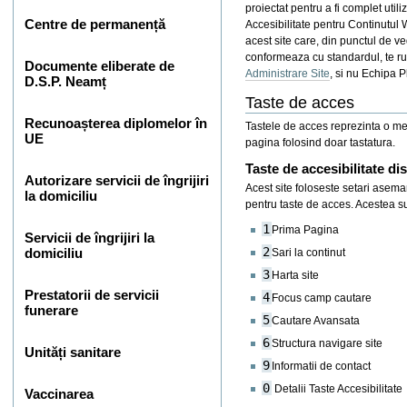
proiectat pentru a fi complet utili
Centre de permanență
Accesibilitate pentru Continutul
acest site care, din punctul de ved
conformeaza cu standardul, te ru
Documente eliberate de
Administrare Site
, si nu Echipa P
D.S.P. Neamț
Taste de acces
Recunoașterea diplomelor în
Tastele de acces reprezinta o me
UE
pagina folosind doar tastatura.
Taste de accesibilitate di
Autorizare servicii de îngrijiri
Acest site foloseste setari asema
la domiciliu
pentru taste de acces. Acestea su
1
Prima Pagina
Servicii de îngrijiri la
2
domiciliu
Sari la continut
3
Harta site
Prestatorii de servicii
4
Focus camp cautare
funerare
5
Cautare Avansata
6
Structura navigare site
Unități sanitare
9
Informatii de contact
0
Detalii Taste Accesibilitate
Vaccinarea