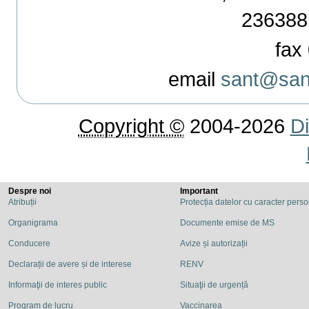
236388
fax 
email
sant@sant
Copyright ©
2004-2026
Di
Despre noi
Important
Atribuții
Protecția datelor cu caracter pers
Organigrama
Documente emise de MS
Conducere
Avize și autorizații
Declarații de avere și de interese
RENV
Informaţii de interes public
Situaţii de urgență
Program de lucru
Vaccinarea