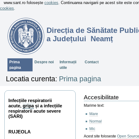
www.sant.ro folosește
cookies
. Continuarea navigarii pe acest site este c
cookies
.
Direcția de Sănătate Publi
a Județului Neamț
Sectiuni
Prima
Despre noi
Informații
Contact
pagina
utile
Locatia curenta:
Prima pagina
Accesibilitate
Infecțiile respiratorii
acute,
gripa
și a infecțiile
Marime text:
respiratorii acute severe
Mare
(SARI)
Normal
Mic
RUJEOLA
Acest site foloseste
Open Source