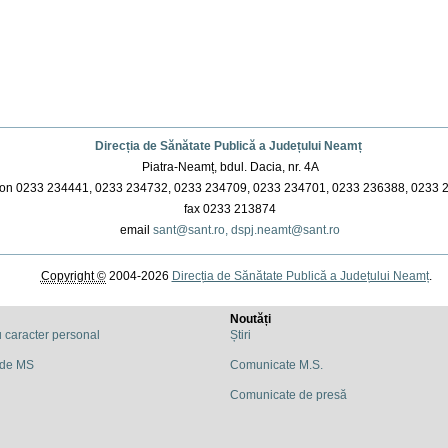
Direcția de Sănătate Publică a Județului Neamț
Piatra-Neamț, bdul. Dacia, nr. 4A
on 0233 234441, 0233 234732, 0233 234709, 0233 234701, 0233 236388, 0233 
fax 0233 213874
email
sant@sant.ro,
dspj.neamt@sant.ro
Copyright ©
2004-2026
Direcția de Sănătate Publică a Județului Neamț
.
Noutăți
u caracter personal
Știri
 de MS
Comunicate M.S.
Comunicate de presă