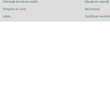
Informaţii de interes public
Situaţii de urgență
Program de lucru
Vaccinarea
altele ...
Certificate medicale