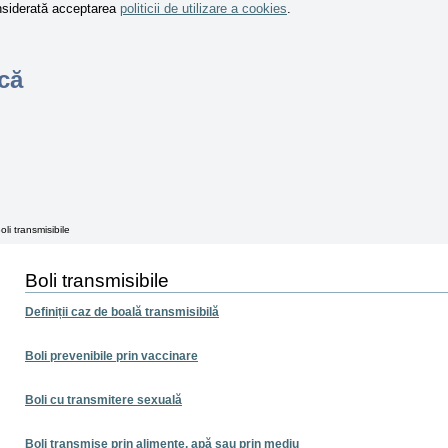
onsiderată acceptarea
politicii de utilizare a cookies
.
că
oli transmisibile
Boli transmisibile
Definiții caz de boală transmisibilă
Boli prevenibile prin vaccinare
Boli cu transmitere sexuală
Boli transmise prin alimente, apă sau prin mediu