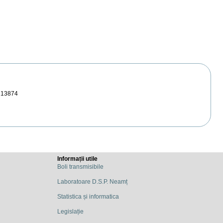
213874
Informații utile
Boli transmisibile
Laboratoare D.S.P. Neamț
Statistica și informatica
Legislație