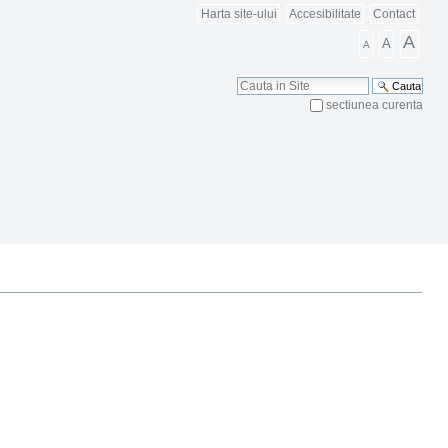
Harta site-ului
Accesibilitate
Contact
A
A
A
Cauta
sectiunea curenta
Cautare Avansata