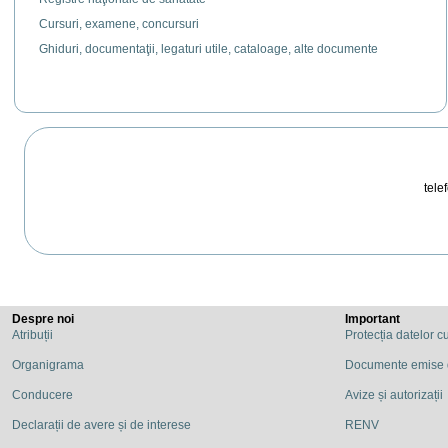
Cursuri, examene, concursuri
Ghiduri, documentaţii, legaturi utile, cataloage, alte documente
telef
Despre noi
Important
Atribuții
Protecția datelor c
Organigrama
Documente emise
Conducere
Avize și autorizații
Declarații de avere și de interese
RENV