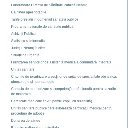
Laboratoare Direcția de Sănătate Publică Neamț
Calitatea apei potabile
Tarife prestaţii în domeniul sănătăţii publice
Programe naționale de sănătate publică
Achiziții Publice
Statistica și informatica
Județul Neamț în cifre
Situaţii de urgență
Furnizarea serviciilor de asistență medicală comunitară integrată
Unități sanitare
Criteriile de ierarhizare a secţiilor de spital de specialitate obstetrică,
ginecologie şi neonatologie
Comisia de monitorizare și competență profesională pentru cazurile
de malpraxis
Certificate medicale tip A5 pentru copiii cu dizabilităţi
Unități sanitare publice care eliberează certificatul medical pentru
procedura de adopție
Donarea de sânge
Registre naţionale de sănătate