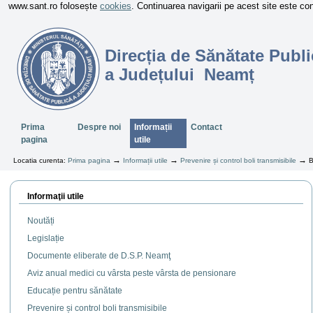
www.sant.ro folosește
cookies
. Continuarea navigarii pe acest site este c
Direcția de Sănătate Publi
a Județului Neamț
Sectiuni
Prima
Despre noi
Informații
Contact
pagina
utile
→
→
→
Locatia curenta:
Prima pagina
Informații utile
Prevenire și control boli transmisibile
B
Informaţii utile
Noutăți
Legislație
Documente eliberate de D.S.P. Neamţ
Aviz anual medici cu vârsta peste vârsta de pensionare
Educație pentru sănătate
Prevenire și control boli transmisibile