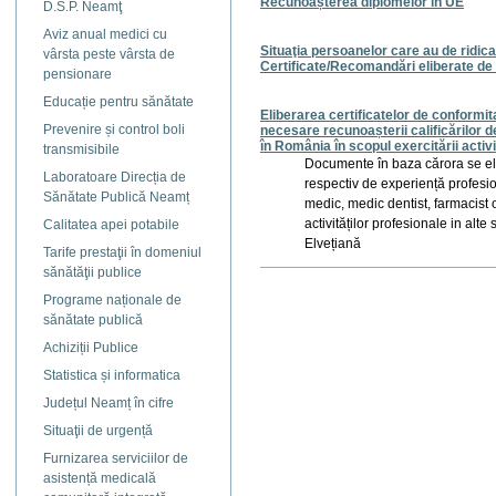
Recunoașterea diplomelor în UE
D.S.P. Neamţ
Aviz anual medici cu
Situaţia persoanelor care au de ridic
vârsta peste vârsta de
Certificate/Recomandări eliberate de 
pensionare
Educație pentru sănătate
Eliberarea certificatelor de conformit
Prevenire și control boli
necesare recunoașterii calificărilor d
în România în scopul exercitării activi
transmisibile
Documente în baza cărora se eli
Laboratoare Direcția de
respectiv de experiență profesio
Sănătate Publică Neamț
medic, medic dentist, farmacist 
activităților profesionale in al
Calitatea apei potabile
Elvețiană
Tarife prestaţii în domeniul
sănătăţii publice
Actiuni
document
Programe naționale de
sănătate publică
Achiziții Publice
Statistica și informatica
Județul Neamț în cifre
Situaţii de urgență
Furnizarea serviciilor de
asistență medicală