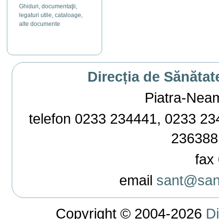
Ghiduri, documentaţii,
legaturi utile, cataloage,
alte documente
Direcția de Sănătat
Piatra-Neamț,
telefon 0233 234441, 0233 234
236388
fax 
email
sant@sant
Copyright ©
2004-2026
Di