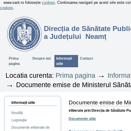
www.sant.ro folosește
cookies
. Continuarea navigarii pe acest site este c
cookies
.
Direcția de Sănătate Publi
a Județului Neamț
Sectiuni
Prima
Despre noi
Informații
Contact
pagina
utile
→
Locatia curenta:
Prima pagina
Informaț
→
Documente emise de Ministerul Sănătă
Documente emise de Mini
Informaţii utile
eliberate prin Direcția de Sănătate P
Noutăți
Documente utile
Legislație
Documente eliberate de