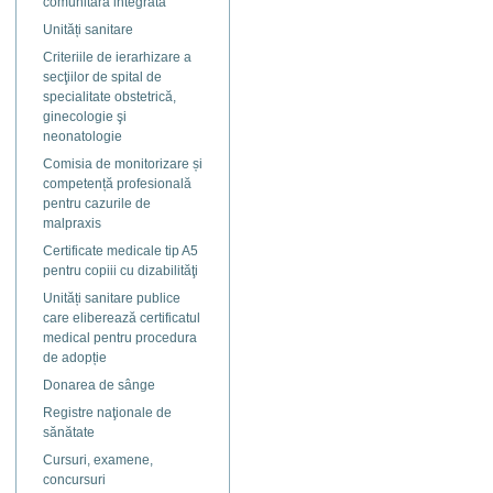
comunitară integrată
Unități sanitare
Criteriile de ierarhizare a
secţiilor de spital de
specialitate obstetrică,
ginecologie şi
neonatologie
Comisia de monitorizare și
competență profesională
pentru cazurile de
malpraxis
Certificate medicale tip A5
pentru copiii cu dizabilităţi
Unități sanitare publice
care eliberează certificatul
medical pentru procedura
de adopție
Donarea de sânge
Registre naţionale de
sănătate
Cursuri, examene,
concursuri