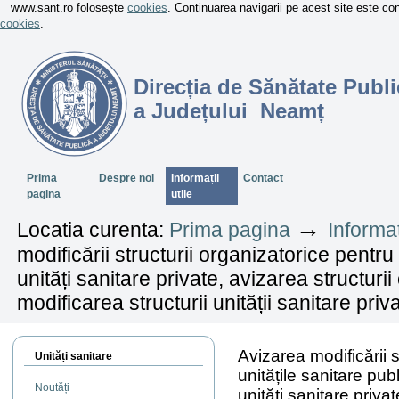
www.sant.ro folosește
cookies
. Continuarea navigarii pe acest site este c
cookies
.
Direcția de Sănătate Publi
a Județului Neamț
Sectiuni
Prima
Despre noi
Informații
Contact
pagina
utile
→
Locatia curenta:
Prima pagina
Informaț
modificării structurii organizatorice pentru 
unități sanitare private, avizarea structurii
modificarea structurii unității sanitare priv
Avizarea modificării s
Unități sanitare
unitățile sanitare publ
Noutăți
unități sanitare privat