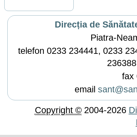
Direcția de Sănătat
Piatra-Neamț,
telefon 0233 234441, 0233 234
236388
fax 
email
sant@sant
Copyright ©
2004-2026
Di