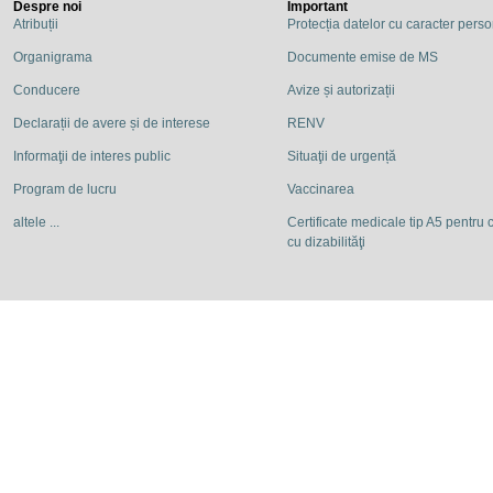
Despre noi
Important
Atribuții
Protecția datelor cu caracter pers
Organigrama
Documente emise de MS
Conducere
Avize și autorizații
Declarații de avere și de interese
RENV
Informaţii de interes public
Situaţii de urgență
Program de lucru
Vaccinarea
altele ...
Certificate medicale tip A5 pentru c
cu dizabilităţi