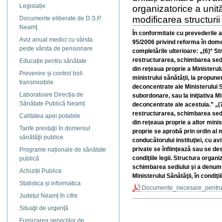
Legislație
organizatorice a unită
modificarea structurii 
Documente eliberate de D.S.P.
Neamţ
În conformitate cu prevederile art.
Aviz anual medici cu vârsta
95/2006 privind reforma în domen
peste vârsta de pensionare
completările ulterioare: „(6)* S
restructurarea, schimbarea sediu
Educație pentru sănătate
din reţeaua proprie a Ministerulu
Prevenire și control boli
ministrului sănătăţii, la propune
transmisibile
deconcentrate ale Ministerului S
Laboratoare Direcția de
subordonare, sau la iniţiativa Min
Sănătate Publică Neamț
deconcentrate ale acestuia.” „(7
restructurarea, schimbarea sediu
Calitatea apei potabile
din reţeaua proprie a altor minist
Tarife prestaţii în domeniul
proprie se aprobă prin ordin al m
sănătăţii publice
conducătorului instituţiei, cu avi
private se înfiinţează sau se des
Programe naționale de sănătate
condiţiile legii. Structura organ
publică
schimbarea sediului şi a denumir
Achiziții Publice
Ministerului Sănătăţii, în condiţiil
Statistica și informatica
Documente_necesare_pentru_
Județul Neamț în cifre
Actiuni
Situaţii de urgență
document
Furnizarea serviciilor de