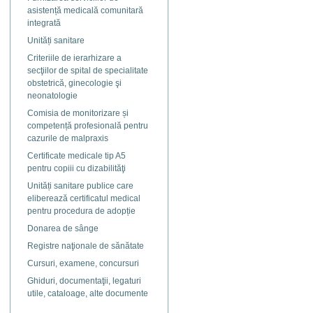
asistență medicală comunitară
integrată
Unități sanitare
Criteriile de ierarhizare a
secţiilor de spital de specialitate
obstetrică, ginecologie şi
neonatologie
Comisia de monitorizare și
competență profesională pentru
cazurile de malpraxis
Certificate medicale tip A5
pentru copiii cu dizabilităţi
Unități sanitare publice care
eliberează certificatul medical
pentru procedura de adopție
Donarea de sânge
Registre naţionale de sănătate
Cursuri, examene, concursuri
Ghiduri, documentaţii, legaturi
utile, cataloage, alte documente