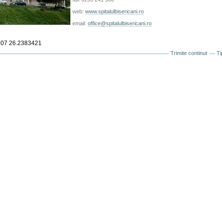
web:
www.spitalulbisericani.ro
email:
office@spitalulbisericani.ro
707
26.2383421
Trimite continut
Ti