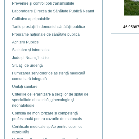
Prevenire și control boli transmisibile
Laboratoare Direcția de Sănătate Publică Neamț
Calitatea apei potabile
Tarife prestaţii în domeniul sănătăţii publice
46.9588
Programe naționale de sănătate publică
Actiuni
document
Achiziții Publice
Statistica și informatica
Județul Neamț în cifre
Situaţii de urgență
Furnizarea serviciilor de asistență medicală
comunitară integrată
Unități sanitare
Criteriile de ierarhizare a secţiilor de spital de
specialitate obstetrică, ginecologie şi
neonatologie
Comisia de monitorizare și competență
profesională pentru cazurile de malpraxis
Certificate medicale tip A5 pentru copiii cu
dizabilităţi