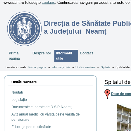
www.sant.ro folosește
cookies
. Continuarea navigarii pe acest site este c
Direcția de Sănătate Publi
a Județului Neamț
Sectiuni
Prima
Despre noi
Informații
Contact
pagina
utile
→
→
→
→
Locatia curenta:
Prima pagina
Informații utile
Unități sanitare
Spitale
Spitalul de
Spitalul d
Unități sanitare
Noutăți
Date de con
Legislație
Documente eliberate de D.S.P. Neamţ
Aviz anual medici cu vârsta peste vârsta de
pensionare
Educație pentru sănătate