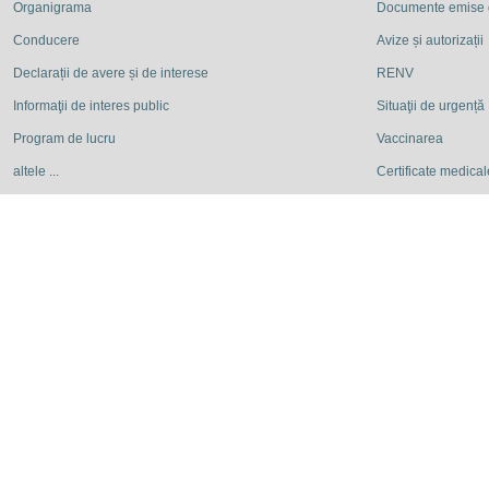
Organigrama
Documente emise
Conducere
Avize și autorizații
Declarații de avere și de interese
RENV
Informaţii de interes public
Situaţii de urgență
Program de lucru
Vaccinarea
altele ...
Certificate medicale