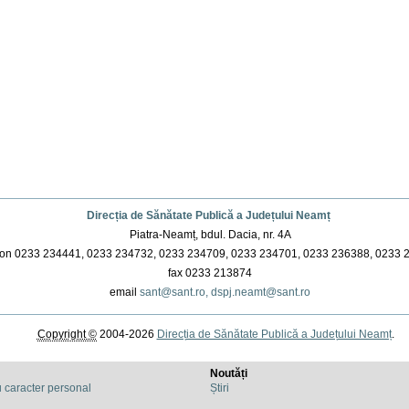
Direcția de Sănătate Publică a Județului Neamț
Piatra-Neamț, bdul. Dacia, nr. 4A
on 0233 234441, 0233 234732, 0233 234709, 0233 234701, 0233 236388, 0233 
fax 0233 213874
email
sant@sant.ro,
dspj.neamt@sant.ro
Copyright ©
2004-2026
Direcția de Sănătate Publică a Județului Neamț
.
Noutăți
u caracter personal
Știri