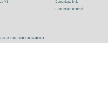
 de MS
Comunicate M.S.
Comunicate de presă
 tip A5 pentru copiii cu dizabilităţi