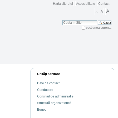
Harta site-ului
Accesibilitate
Contact
A
A
A
Cauta
sectiunea curenta
Cautare Avansata
Unități sanitare
Date de contact
Conducere
Consiliul de administrație
Structură organizatorică
Buget