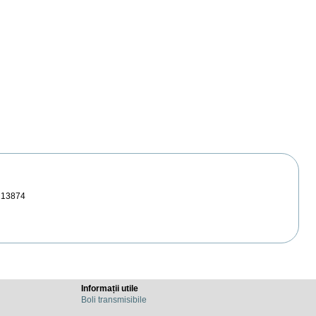
213874
Informații utile
Boli transmisibile