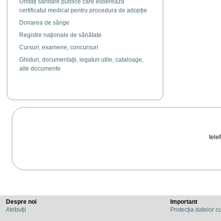
Unități sanitare publice care eliberează
certificatul medical pentru procedura de adopție
Donarea de sânge
Registre naţionale de sănătate
Cursuri, examene, concursuri
Ghiduri, documentaţii, legaturi utile, cataloage,
alte documente
telef
Despre noi
Important
Atribuții
Protecția datelor c