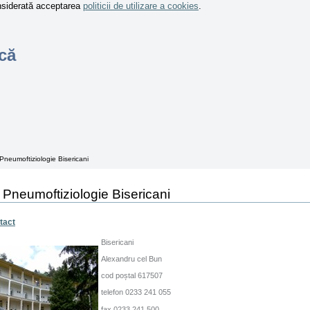
onsiderată acceptarea
politicii de utilizare a cookies
.
că
 Pneumoftiziologie Bisericani
e Pneumoftiziologie Bisericani
tact
Bisericani
Alexandru cel Bun
cod poștal 617507
telefon 0233
241 055
fax 0233
241 500