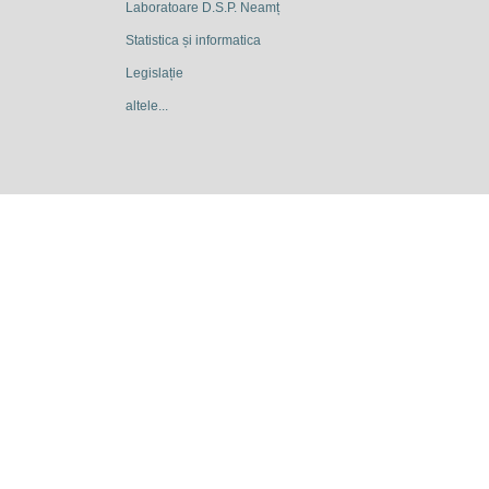
Laboratoare D.S.P. Neamț
Statistica și informatica
Legislație
altele...