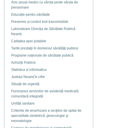
Aviz anual medici cu vârsta peste vârsta de
document
pensionare
Educație pentru sănătate
Prevenire și control boli transmisibile
Laboratoare Direcția de Sănătate Publică
Neamț
Calitatea apei potabile
Tarife prestaţii în domeniul sănătăţii publice
Programe naționale de sănătate publică
Achiziții Publice
Statistica și informatica
Județul Neamț în cifre
Situaţii de urgență
Furnizarea serviciilor de asistență medicală
comunitară integrată
Unități sanitare
Criteriile de ierarhizare a secţiilor de spital de
specialitate obstetrică, ginecologie şi
neonatologie