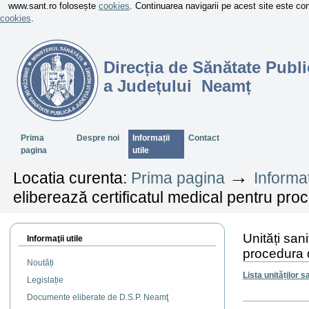
www.sant.ro folosește
cookies
. Continuarea navigarii pe acest site este c
cookies
.
Direcția de Sănătate Publi
a Județului Neamț
Sectiuni
Prima
Despre noi
Informații
Contact
pagina
utile
→
Locatia curenta:
Prima pagina
Informaț
eliberează certificatul medical pentru pro
Unități san
Informaţii utile
procedura 
Noutăți
Lista unităților 
Legislație
Documente eliberate de D.S.P. Neamţ
Actiuni