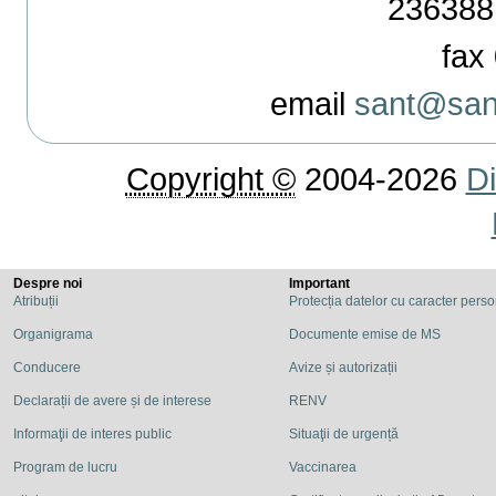
236388
fax 
email
sant@sant
Copyright ©
2004-2026
Di
Despre noi
Important
Atribuții
Protecția datelor cu caracter pers
Organigrama
Documente emise de MS
Conducere
Avize și autorizații
Declarații de avere și de interese
RENV
Informaţii de interes public
Situaţii de urgență
Program de lucru
Vaccinarea