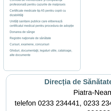
Comisia de monitorizare și competență
profesională pentru cazurile de malpraxis
Certificate medicale tip A5 pentru copiii cu
dizabilităţi
Unități sanitare publice care eliberează
certificatul medical pentru procedura de adopție
Donarea de sânge
Registre naţionale de sănătate
Cursuri, examene, concursuri
Ghiduri, documentaţii, legaturi utile, cataloage,
alte documente
Direcția de Sănătat
Piatra-Neamț,
telefon 0233 234441, 0233 234