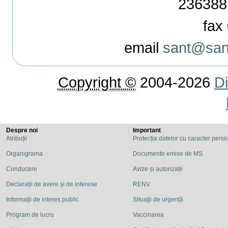
236388
fax 
email
sant@sant
Copyright ©
2004-2026
Di
Despre noi
Important
Atribuții
Protecția datelor cu caracter pers
Organigrama
Documente emise de MS
Conducere
Avize și autorizații
Declarații de avere și de interese
RENV
Informaţii de interes public
Situaţii de urgență
Program de lucru
Vaccinarea