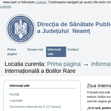
www.sant.ro folosește
cookies
. Continuarea navigarii pe acest site este c
cookies
.
Direcția de Sănătate Publi
a Județului Neamț
Sectiuni
Prima
Despre noi
Informații
Contact
pagina
utile
→
Locatia curenta:
Prima pagina
Informaț
Internațională a Bolilor Rare
Ziua Intern
Informaţii utile
O boală rară este
Noutăți
indivizi. Astăzi s
Legislație
sunt de origine ge
Documente eliberate de D.S.P. Neamţ
„O zi rară, pentr