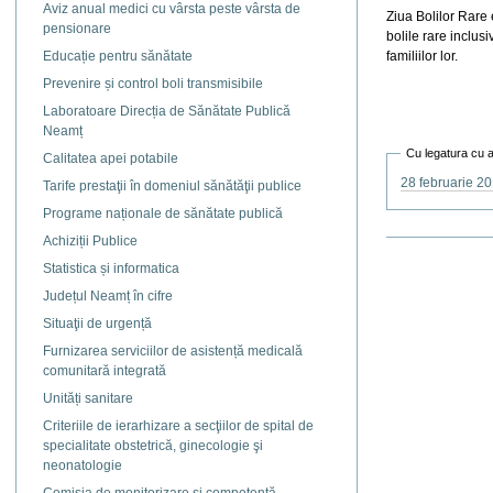
Aviz anual medici cu vârsta peste vârsta de
Ziua Bolilor Rare
pensionare
bolile rare inclusi
Educație pentru sănătate
familiilor lor.
Prevenire și control boli transmisibile
Laboratoare Direcția de Sănătate Publică
Neamț
Cu legatura cu 
Calitatea apei potabile
28 februarie 20
Tarife prestaţii în domeniul sănătăţii publice
Programe naționale de sănătate publică
Achiziții Publice
Actiuni
document
Statistica și informatica
Județul Neamț în cifre
Situaţii de urgență
Furnizarea serviciilor de asistență medicală
comunitară integrată
Unități sanitare
Criteriile de ierarhizare a secţiilor de spital de
specialitate obstetrică, ginecologie şi
neonatologie