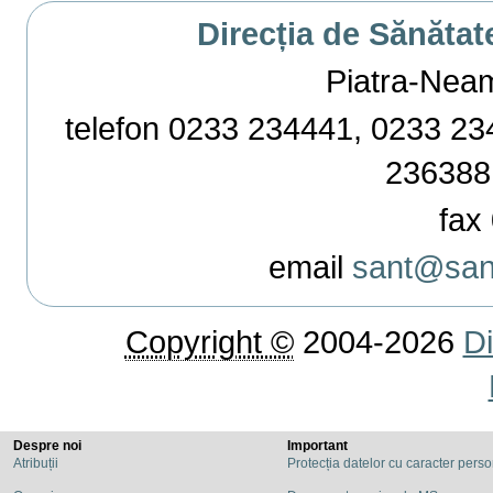
Direcția de Sănătat
Piatra-Neamț,
telefon 0233 234441, 0233 234
236388
fax 
email
sant@sant
Copyright ©
2004-2026
Di
Despre noi
Important
Atribuții
Protecția datelor cu caracter pers