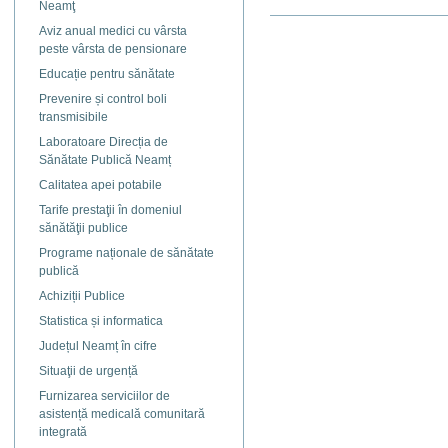
Neamţ
Actiuni
Aviz anual medici cu vârsta
document
peste vârsta de pensionare
Educație pentru sănătate
Prevenire și control boli
transmisibile
Laboratoare Direcția de
Sănătate Publică Neamț
Calitatea apei potabile
Tarife prestaţii în domeniul
sănătăţii publice
Programe naționale de sănătate
publică
Achiziții Publice
Statistica și informatica
Județul Neamț în cifre
Situaţii de urgență
Furnizarea serviciilor de
asistență medicală comunitară
integrată