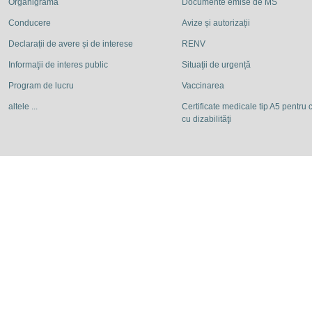
Organigrama
Documente emise de MS
Conducere
Avize și autorizații
Declarații de avere și de interese
RENV
Informaţii de interes public
Situaţii de urgență
Program de lucru
Vaccinarea
altele ...
Certificate medicale tip A5 pentru c
cu dizabilităţi