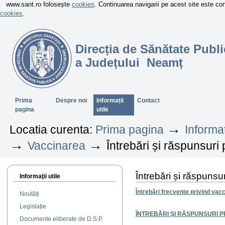
www.sant.ro folosește
cookies
. Continuarea navigarii pe acest site este c
cookies
.
Direcția de Sănătate Publi
a Județului Neamț
Sectiuni
Prima
Despre noi
Informații
Contact
pagina
utile
→
Locatia curenta:
Prima pagina
Informaț
→
→
Vaccinarea
Întrebări și răspunsuri
Întrebări și răspunsu
Informaţii utile
Întrebări frecvente privind vac
Noutăți
Legislație
ÎNTREBĂRI ŞI RĂSPUNSURI 
Documente eliberate de D.S.P.