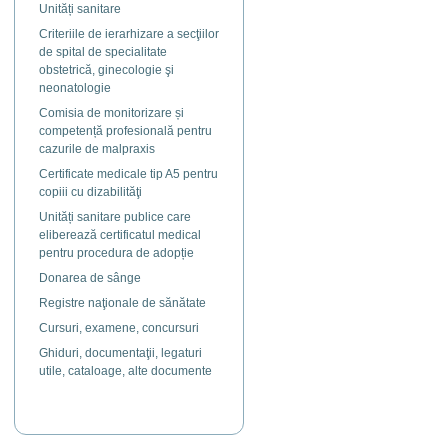
Unități sanitare
Criteriile de ierarhizare a secţiilor
de spital de specialitate
obstetrică, ginecologie şi
neonatologie
Comisia de monitorizare și
competență profesională pentru
cazurile de malpraxis
Certificate medicale tip A5 pentru
copiii cu dizabilităţi
Unități sanitare publice care
eliberează certificatul medical
pentru procedura de adopție
Donarea de sânge
Registre naţionale de sănătate
Cursuri, examene, concursuri
Ghiduri, documentaţii, legaturi
utile, cataloage, alte documente