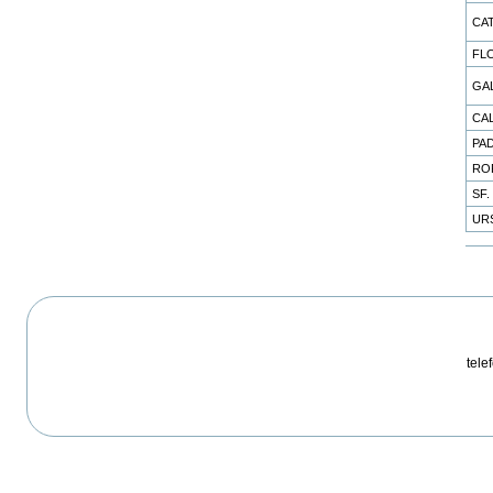
CA
FL
GA
CA
PA
RO
SF.
UR
Acti
doc
telef