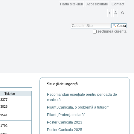
Harta site-ului
Accesibilitate
Contact
A
A
A
Cauta
sectiunea curenta
Cautare Avansata
Situaţii de urgență
Telefon
Recomandări esențiale pentru perioada de
53377
caniculă
53028
Pliant „Canicula, o problemă a tuturor”
Pliant „Protecția solară”
19541
Poster Canicula 2023
61792
Poster Canicula 2025