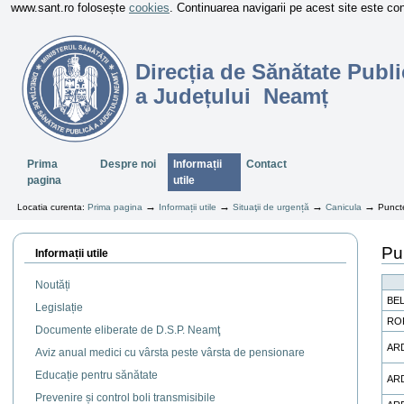
www.sant.ro folosește
cookies
. Continuarea navigarii pe acest site este c
Direcția de Sănătate Publi
a Județului Neamț
Sectiuni
Prima
Despre noi
Informații
Contact
pagina
utile
→
→
→
→
Locatia curenta:
Prima pagina
Informații utile
Situaţii de urgență
Canicula
Puncte
Pu
Informații utile
Noutăți
BE
Legislație
RO
Documente eliberate de D.S.P. Neamţ
AR
Aviz anual medici cu vârsta peste vârsta de pensionare
Educație pentru sănătate
AR
Prevenire și control boli transmisibile