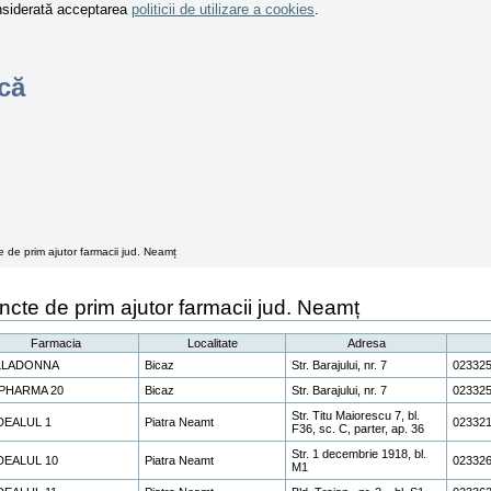
onsiderată acceptarea
politicii de utilizare a cookies
.
că
 de prim ajutor farmacii jud. Neamț
ncte de prim ajutor farmacii jud. Neamț
Farmacia
Localitate
Adresa
LLADONNA
Bicaz
Str. Barajului, nr. 7
02332
PHARMA 20
Bicaz
Str. Barajului, nr. 7
02332
Str. Titu Maiorescu 7, bl.
DEALUL 1
Piatra Neamt
02332
F36, sc. C, parter, ap. 36
Str. 1 decembrie 1918, bl.
DEALUL 10
Piatra Neamt
02332
M1