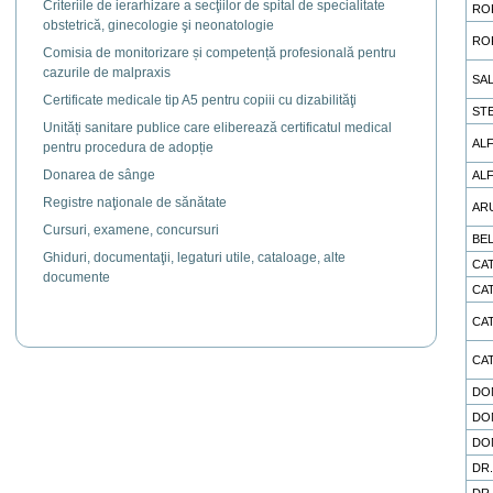
Criteriile de ierarhizare a secţiilor de spital de specialitate
RO
obstetrică, ginecologie şi neonatologie
RO
Comisia de monitorizare și competență profesională pentru
cazurile de malpraxis
SA
Certificate medicale tip A5 pentru copiii cu dizabilităţi
ST
Unități sanitare publice care eliberează certificatul medical
ALF
pentru procedura de adopție
Donarea de sânge
ALF
Registre naţionale de sănătate
AR
Cursuri, examene, concursuri
BE
Ghiduri, documentaţii, legaturi utile, cataloage, alte
CA
documente
CA
CA
CA
DO
DO
DO
DR
DR