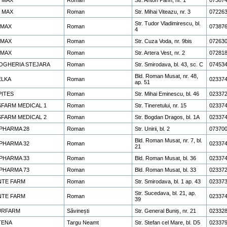
. MAX
Roman
Str. Mihai Viteazu, nr. 3
07226
Str. Tudor Vladimirescu, bl.
.MAX
Roman
07387
4
.MAX
Roman
Str. Cuza Voda, nr. 9bis
07263
.MAX
Roman
Str. Artera Vest, nr. 2
07281
OGHERIA STEJARA
Roman
Str. Smirodava, bl. 43, sc. C
07453
Bld. Roman Musat, nr. 48,
ELKA
Roman
02337
ap. 51
PITES
Roman
Str. Mihai Eminescu, bl. 46
02337
SFARM MEDICAL 1
Roman
Str. Tineretului, nr. 15
02337
SFARM MEDICAL 2
Roman
Str. Bogdan Dragos, bl. 1A
02337
PHARMA 28
Roman
Str. Unirii, bl. 2
07370
Bld. Roman Musat, nr. 7, bl.
PHARMA 32
Roman
02337
21
PHARMA 33
Roman
Bld. Roman Musat, bl. 36
02337
PHARMA 73
Roman
Bld. Roman Musat, bl. 33
02337
NTE FARM
Roman
Str. Smirodava, bl. 1 ap. 43
02337
Str. Sucedava, bl. 21, ap.
NTE FARM
Roman
02337
39
URFARM
Săvinești
Str. General Buniș, nr. 21
02332
TENA
Targu Neamt
Str. Stefan cel Mare, bl. D5
02337