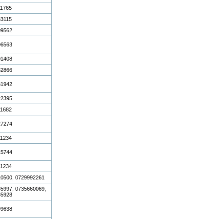
11765
33115
09562
06563
01408
32866
31942
22395
11682
27274
11234
15744
11234
0500, 0729992261
5997, 0735660069,
35928
99638