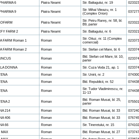
PHARMA 6
Piatra Neamt
Str. Baltagului, nr. 19
02332
Str. Mihai Viteazu, nr. 1
PHARMA 9
Piatra Neamt
03727
(Complex Orion)
Str. Petru Rareș, nr. 58, bl.
LOFARM
Piatra Neamt
02332
B9, parter
EFY FARM 2
Piatra Neamt
Str. Baltagului, nr. 6
02332
Str. Oituz, nr. 11 (Complex
A FARM Roman 1
Roman
02337
comercial)
A FARM Roman 2
Roman
Str. Stefan cel Mare, bl. 6
02337
Bld. Stefan cel Mare, bl. 10,
UNCUS
Roman
02337
parter
LLA DONNA
Roman
Str. Cuza Voda 21, ap. 1
02337
TENA
Roman
Str. Unirii, nr. 2
07430
TENA
Roman
Bld. Republicii, nr. 52
07443
Str. Tudor Vladimirescu, nr.
TENA
Roman
07443
11-13
Bld. Roman Musat, bl. 25,
TENA 2
Roman
07550
parter
NA 214
Roman
Bld. Roman Musat, bl. 33
03724
NA 406
Roman
Bld. Roman Musat, bl. 33
07674
NA 66
Roman
Str. Tineretului, nr. 15
07410
. MAX
Roman
Bld. Roman Musat, bl. 27
07374
. MAX
Roman
Str. Anton Pann, nr. 1
07387