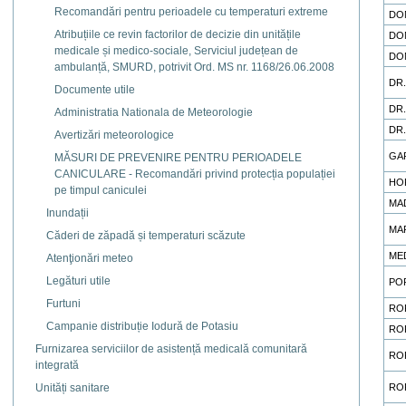
Recomandări pentru perioadele cu temperaturi extreme
DO
Atribuțiile ce revin factorilor de decizie din unitățile
DO
medicale și medico-sociale, Serviciul județean de
DO
ambulanță, SMURD, potrivit Ord. MS nr. 1168/26.06.2008
DR
Documente utile
DR
Administratia Nationala de Meteorologie
DR
Avertizări meteorologice
GA
MĂSURI DE PREVENIRE PENTRU PERIOADELE
CANICULARE - Recomandări privind protecția populației
HO
pe timpul caniculei
MA
Inundații
MA
Căderi de zăpadă și temperaturi scăzute
ME
Atenţionări meteo
Legături utile
PO
Furtuni
RO
Campanie distribuție Iodură de Potasiu
RO
Furnizarea serviciilor de asistență medicală comunitară
RO
integrată
RO
Unități sanitare