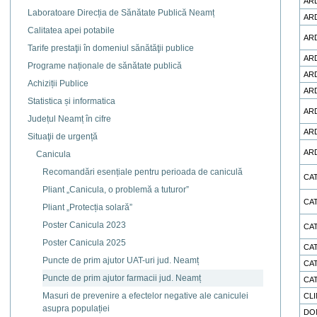
AR
Laboratoare Direcția de Sănătate Publică Neamț
AR
Calitatea apei potabile
AR
Tarife prestaţii în domeniul sănătăţii publice
AR
Programe naționale de sănătate publică
AR
Achiziții Publice
AR
Statistica și informatica
AR
Județul Neamț în cifre
AR
Situaţii de urgență
AR
Canicula
Recomandări esențiale pentru perioada de caniculă
CA
Pliant „Canicula, o problemă a tuturor”
CA
Pliant „Protecția solară”
Poster Canicula 2023
CA
Poster Canicula 2025
CA
Puncte de prim ajutor UAT-uri jud. Neamț
CA
Puncte de prim ajutor farmacii jud. Neamț
CA
Masuri de prevenire a efectelor negative ale caniculei
CLI
asupra populației
DO