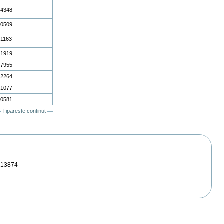
04348
90509
91163
91919
07955
92264
91077
90581
Tipareste continut
213874