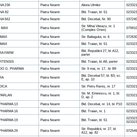
NA 236
Piatra Neamt
Aleea Ulmilor
02332
NA 82
Piatra Neamt
Bld. Traian, bl. S1
02332
NA 562
Piatra Neamt
Bld. Decebal, Nr. 90
03724
Str. Mihai Viteazu, nr. 1
. MAX
Piatra Neamt
07991
(Complex Orion)
.MAX
Piatra Neamt
Str. Baltagului, nr. 6
07263
.MAX
Piatra Neamt
Bld. Traian, bl. S1
02332
Bld. Republicii 27, bl. A12,
RA FARM
Piatra Neamt
02332
parter
RTENSIS
Piatra Neamt
Bld. Traian, bl. A8, parter
02332
DO G. PHARMA
Piatra Neamt
Str. 9 mai, nr. 17, bl. B9
02332
Bld. Decebal 57, bl. B3, sc.
RA
Piatra Neamt
02332
E, ap. 10
DICA
Piatra Neamt
Str. Petru Rareș, nr. 17
02332
Str. M. Eminescu, nr. 1, bl.
PARLAN
Piatra Neamt
02332
D, ap. 2
PHARMA 13
Piatra Neamt
Bld. Decebal, nr. 14, bl. P10
02332
PHARMA 16
Piatra Neamt
Bld. Traian, nr. 1
023321
023323
PHARMA 19
Piatra Neamt
Bld. Traian, bl. S1
02332
Str. Republicii, nr. 27, bl.
PHARMA 29
Piatra Neamt
07254
A12, ap. 82