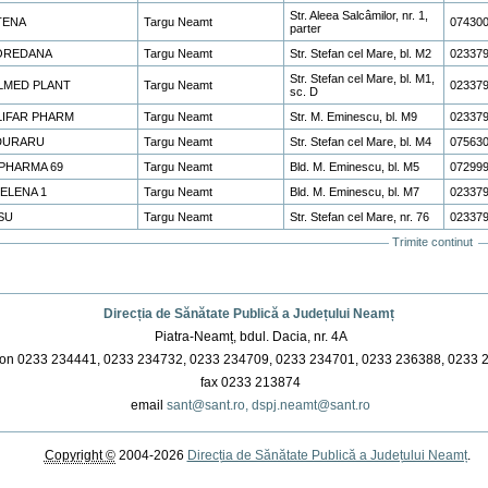
Str. Aleea Salcâmilor, nr. 1,
TENA
Targu Neamt
07430
parter
OREDANA
Targu Neamt
Str. Stefan cel Mare, bl. M2
02337
Str. Stefan cel Mare, bl. M1,
LMED PLANT
Targu Neamt
02337
sc. D
LIFAR PHARM
Targu Neamt
Str. M. Eminescu, bl. M9
02337
DURARU
Targu Neamt
Str. Stefan cel Mare, bl. M4
07563
PHARMA 69
Targu Neamt
Bld. M. Eminescu, bl. M5
07299
 ELENA 1
Targu Neamt
Bld. M. Eminescu, bl. M7
02337
SU
Targu Neamt
Str. Stefan cel Mare, nr. 76
02337
Trimite continut
uni
ument
Direcția de Sănătate Publică a Județului Neamț
Piatra-Neamț, bdul. Dacia, nr. 4A
on 0233 234441, 0233 234732, 0233 234709, 0233 234701, 0233 236388, 0233 
fax 0233 213874
email
sant@sant.ro,
dspj.neamt@sant.ro
Copyright ©
2004-2026
Direcția de Sănătate Publică a Județului Neamț
.