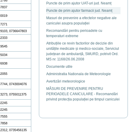
21795
Puncte de prim ajutor UAT-uri jud. Neamț
37837
Puncte de prim ajutor farmacii jud. Neamț
20019
Masuri de prevenire a efectelor negative ale
caniculei asupra populației
27271
Recomandări pentru perioadele cu
9103, 0736647803
temperaturi extreme
32333
Atribuțiile ce revin factorilor de decizie din
19545
unitățile medicale și medico-sociale, Serviciul
județean de ambulanță, SMURD, potrivit Ord.
25034
MS nr. 1168/26.06.2008
76938
Documente utile
32055
Administratia Nationala de Meteorologie
Avertizări meteorologice
7744, 0743004076
MĂSURI DE PREVENIRE PENTRU
PERIOADELE CANICULARE - Recomandări
3273, 0755011375
privind protecția populației pe timpul caniculei
92245
92245
37555
17858
2312, 0735456135