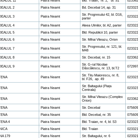
DEALUL 11
Piatra Neamt
Bld. Traian, nr. 2, bl. S1
02336
DEALUL 2
Piatra Neamt
Bd. Decebal 14, ap. 31
02332
Str. Progresului 42, bl. D16,
DEALUL 3
Piatra Neamt
02332
parter
DEALUL 4
Piatra Neamt
Aleea Ulmilor, bl. A2, parter
02332
DEALUL 5
Piatra Neamt
Bld. Republicii 10, parter
023322
DEALUL 6
Piatra Neamt
Str. Mihai Viteazu, Orion
02332
Str. Progresului, nr. 121, bl.
DEALUL 7
Piatra Neamt
02332
M48
DEALUL 8
Piatra Neamt
Str. Decebal, nr. 15
02336
Str. G-ral Nicolae
DEALUL 9
Piatra Neamt
07299
Dăscălescu, nr. 13, bl.T2
Str. Titu Maiorescu, nr. 8,
TENA
Piatra Neamt
02332
bl. F26, ap. 49
Str. Baltagului (Piața
TENA
Piatra Neamt
023323
Centrala)
Str. Mihai Viteazu (Complex
TENA
Piatra Neamt
023362
Orion)
TENA
Piatra Neamt
Str. Decebal
07560
TENA
Piatra Neamt
Bld. Decebal, nr. 35
07560
TENA 4
Piatra Neamt
Bld. Traian, nr. 4, bl. S3
02332
NICA
Piatra Neamt
Bld. Traian
02332
NA 179
Piatra Neamt
Str. Baltagului, nr. 6
023321