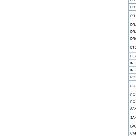
DR
DR
DR
DR
DR
ET
HE
IRI
IRI
RO
RO
RO
RO
SA
SA
LA
CA