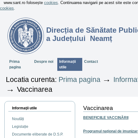
www.sant.ro folosește
cookies
. Continuarea navigarii pe acest site este c
cookies
.
Direcția de Sănătate Publi
a Județului Neamț
Sectiuni
Prima
Despre noi
Informații
Contact
pagina
utile
→
Locatia curenta:
Prima pagina
Informaț
→
Vaccinarea
Vaccinarea
Informaţii utile
BENEFICIILE VACCINĂRII
Noutăți
Legislație
Programul naţional de imuniza
Documente eliberate de D.S.P.