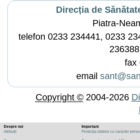
Direcția de Sănătat
Piatra-Neamț,
telefon 0233 234441, 0233 234
236388
fax 
email
sant@sant
Copyright ©
2004-2026
Di
Despre noi
Important
Atribuții
Protecția datelor cu caracter pers