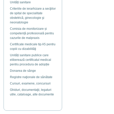
Unități sanitare
Criteriile de ierarhizare a secţiilor
de spital de specialitate
obstetrică, ginecologie şi
neonatologie
Comisia de monitorizare și
competență profesională pentru
cazurile de malpraxis
Certificate medicale tip A5 pentru
copiii cu dizabilităţi
Unități sanitare publice care
eliberează certificatul medical
pentru procedura de adopție
Donarea de sânge
Registre naţionale de sănătate
Cursuri, examene, concursuri
Ghiduri, documentaţii, legaturi
utile, cataloage, alte documente