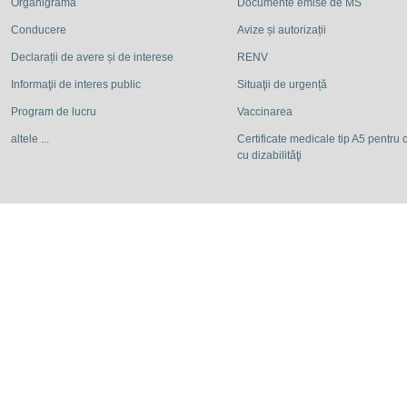
Organigrama
Documente emise de MS
Conducere
Avize și autorizații
Declarații de avere și de interese
RENV
Informaţii de interes public
Situaţii de urgență
Program de lucru
Vaccinarea
altele ...
Certificate medicale tip A5 pentru c
cu dizabilităţi