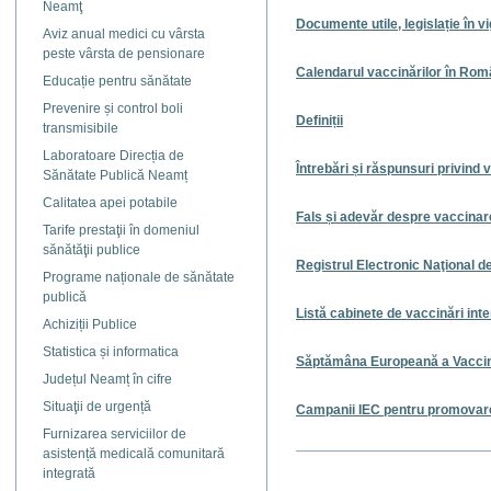
Neamţ
Documente utile, legislație în v
Aviz anual medici cu vârsta
peste vârsta de pensionare
Calendarul vaccinărilor în Rom
Educație pentru sănătate
Prevenire și control boli
Definiții
transmisibile
Laboratoare Direcția de
Întrebări și răspunsuri privind
Sănătate Publică Neamț
Calitatea apei potabile
Fals și adevăr despre vaccinar
Tarife prestaţii în domeniul
sănătăţii publice
Registrul Electronic Naţional d
Programe naționale de sănătate
publică
Listă cabinete de vaccinări int
Achiziții Publice
Statistica și informatica
Săptămâna Europeană a Vaccin
Județul Neamț în cifre
Situaţii de urgență
Campanii IEC pentru promovare
Furnizarea serviciilor de
asistență medicală comunitară
Actiuni
integrată
document