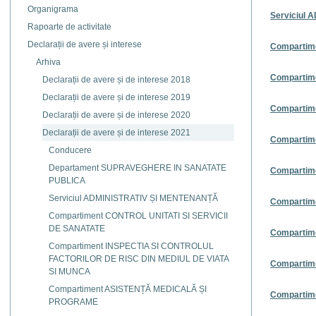
Organigrama
Serviciul
Rapoarte de activitate
Declarații de avere și interese
Compartim
Arhiva
Compartim
Declarații de avere și de interese 2018
Declarații de avere și de interese 2019
Compartim
Declarații de avere și de interese 2020
Declarații de avere și de interese 2021
Compartime
Conducere
Departament SUPRAVEGHERE IN SANATATE
Compartim
PUBLICA
Serviciul ADMINISTRATIV ȘI MENTENANȚĂ
Compartim
Compartiment CONTROL UNITATI SI SERVICII
DE SANATATE
Compartim
Compartiment INSPECTIA SI CONTROLUL
FACTORILOR DE RISC DIN MEDIUL DE VIATA
Compartim
SI MUNCA
Compartiment ASISTENȚĂ MEDICALĂ ȘI
Compartim
PROGRAME