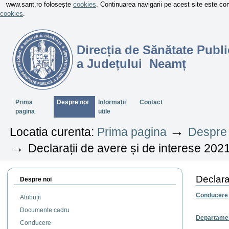
www.sant.ro folosește
cookies
. Continuarea navigarii pe acest site este c
cookies
.
Direcția de Sănătate Publi
a Județului Neamț
Sectiuni
Prima
Despre noi
Informații
Contact
pagina
utile
→
Locatia curenta:
Prima pagina
Despre 
→
Declarații de avere și de interese 202
Declara
Despre noi
Conducere
Atribuții
Documente cadru
Departame
Conducere