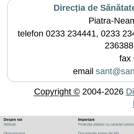
Direcția de Sănătat
Piatra-Neamț,
telefon 0233 234441, 0233 234
236388
fax 
email
sant@sant
Copyright ©
2004-2026
Di
Despre noi
Important
Atribuții
Protecția datelor cu caracter pers
Organigrama
Documente emise de MS