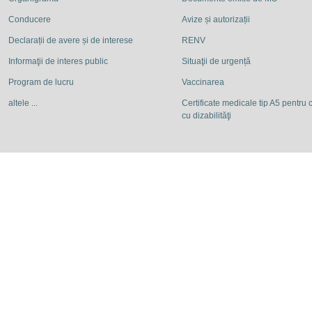
Conducere
Avize și autorizații
Declarații de avere și de interese
RENV
Informaţii de interes public
Situaţii de urgență
Program de lucru
Vaccinarea
altele ...
Certificate medicale tip A5 pentru c
cu dizabilităţi