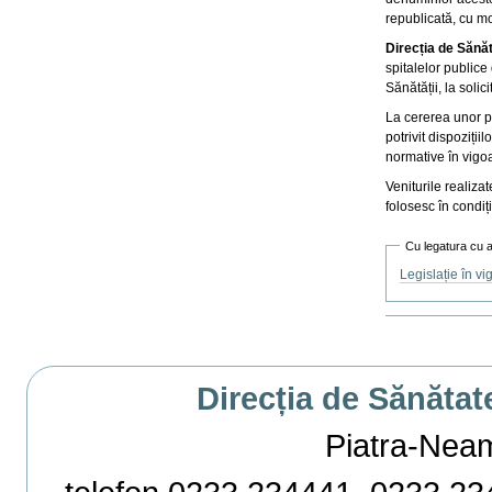
republicată, cu mo
Direcția de Sănă
spitalelor publice
Sănătății, la solic
La cererea unor p
potrivit dispoziții
normative în vigo
Veniturile realiza
folosesc în condiții
Cu legatura cu 
Legislație în vi
Actiuni
document
Direcția de Sănătat
Piatra-Neamț,