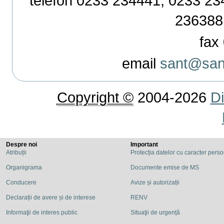
telefon 0233 234441, 0233 234
236388
fax 
email
sant@sant
Copyright ©
2004-2026
Di
Despre noi
Important
Atribuții
Protecția datelor cu caracter pers
Organigrama
Documente emise de MS
Conducere
Avize și autorizații
Declarații de avere și de interese
RENV
Informaţii de interes public
Situaţii de urgență