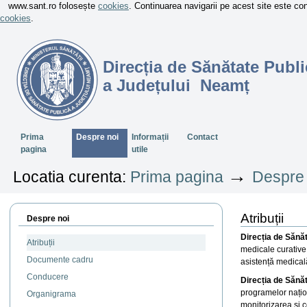
www.sant.ro folosește
cookies
. Continuarea navigarii pe acest site este c
cookies
.
Direcția de Sănătate Publi
a Județului Neamț
Sectiuni
Prima
Despre noi
Informații
Contact
pagina
utile
→
Locatia curenta:
Prima pagina
Despre 
Atribuții
Despre noi
Direcția de Sănă
Atribuții
medicale curative 
Documente cadru
asistență medicală
Conducere
Direcția de Sănă
programelor națion
Organigrama
monitorizarea și 