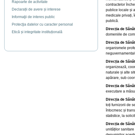
Rapoarte de activitate
contractelor închei
Declarații de avere și interese
publice locale și a
medicale privați, 
Informaţii de interes public
publică.
Protecţia datelor cu caracter personal
Direcția de Sănă
Etică și integritate instituțională
domeniile de compe
Direcția de Sănă
organismele profes
neguvernamentale,
Direcția de Sănă
organizează, coord
naturale și alte s
apărare, sub coor
Direcția de Sănă
executare a măsur
Direcția de Sănă
toți furnizorii de 
întocmesc și trans
statistice, la solic
Direcția de Sănă
unităților sanitar
denumirilor acesto