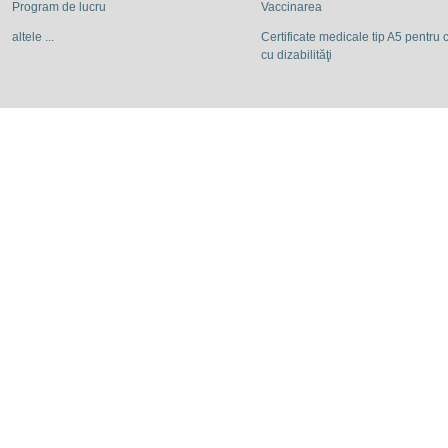
Program de lucru
Vaccinarea
altele ...
Certificate medicale tip A5 pentru c
cu dizabilităţi