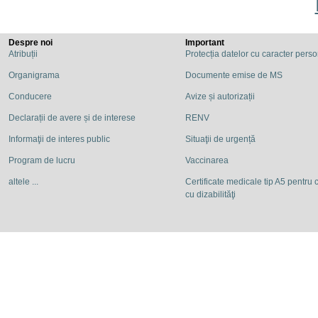
Despre noi
Important
Atribuții
Protecția datelor cu caracter pers
Organigrama
Documente emise de MS
Conducere
Avize și autorizații
Declarații de avere și de interese
RENV
Informaţii de interes public
Situaţii de urgență
Program de lucru
Vaccinarea
altele ...
Certificate medicale tip A5 pentru c
cu dizabilităţi