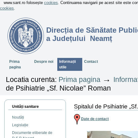
www.sant.ro folosește
cookies
. Continuarea navigarii pe acest site este c
cookies
.
Direcția de Sănătate Publi
a Județului Neamț
Sectiuni
Prima
Despre noi
Informații
Contact
pagina
utile
→
Locatia curenta:
Prima pagina
Informaț
de Psihiatrie „Sf. Nicolae” Roman
Spitalul de Psihiatrie „
Unități sanitare
Noutăți
Date de contact
Legislație
Documente eliberate de