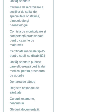
Unități sanitare
Criteriile de ierarhizare a
secţiilor de spital de
specialitate obstetrică,
ginecologie şi
neonatologie
Comisia de monitorizare și
competență profesională
pentru cazurile de
malpraxis
Certificate medicale tip A5
pentru copiii cu dizabilităţi
Unități sanitare publice
care eliberează certificatul
medical pentru procedura
de adopție
Donarea de sânge
Registre naţionale de
sănătate
Cursuri, examene,
concursuri
Ghiduri, documentaţii,