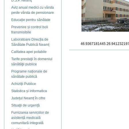
D.S.P. Neamţ
Aviz anual medici cu vârsta
peste vârsta de pensionare
Educație pentru sănătate
Prevenire și control boli
transmisibile
Laboratoare Direcția de
46.9367181445
26.94123219
Sănătate Publică Neamț
Calitatea apei potabile
Actiuni
document
Tarife prestaţii în domeniul
sănătăţii publice
Programe naționale de
sănătate publică
Achiziții Publice
Statistica și informatica
Județul Neamț în cifre
Situaţii de urgență
Furnizarea serviciilor de
asistență medicală
comunitară integrată