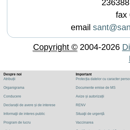
236388
fax 
email
sant@sant
Copyright ©
2004-2026
Di
Despre noi
Important
Atribuții
Protecția datelor cu caracter pers
Organigrama
Documente emise de MS
Conducere
Avize și autorizații
Declarații de avere și de interese
RENV
Informaţii de interes public
Situaţii de urgență
Program de lucru
Vaccinarea