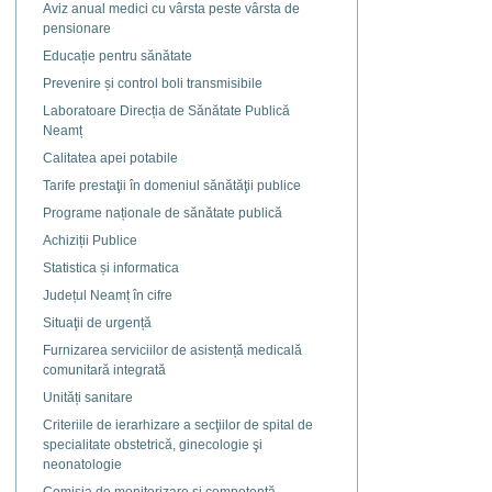
document
Aviz anual medici cu vârsta peste vârsta de
pensionare
Educație pentru sănătate
Prevenire și control boli transmisibile
Laboratoare Direcția de Sănătate Publică
Neamț
Calitatea apei potabile
Tarife prestaţii în domeniul sănătăţii publice
Programe naționale de sănătate publică
Achiziții Publice
Statistica și informatica
Județul Neamț în cifre
Situaţii de urgență
Furnizarea serviciilor de asistență medicală
comunitară integrată
Unități sanitare
Criteriile de ierarhizare a secţiilor de spital de
specialitate obstetrică, ginecologie şi
neonatologie