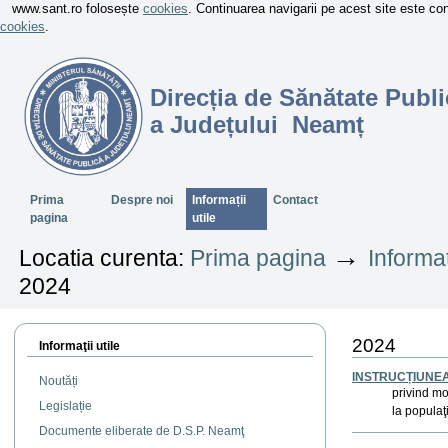
www.sant.ro folosește
cookies
. Continuarea navigarii pe acest site este c
cookies
.
Direcția de Sănătate Publi
a Județului Neamț
Sectiuni
Prima
Despre noi
Informații
Contact
pagina
utile
→
Locatia curenta:
Prima pagina
Informaț
2024
2024
Informaţii utile
INSTRUCȚIUNEA M
Noutăți
privind mo
Legislație
la populaţ
Documente eliberate de D.S.P. Neamţ
Actiuni