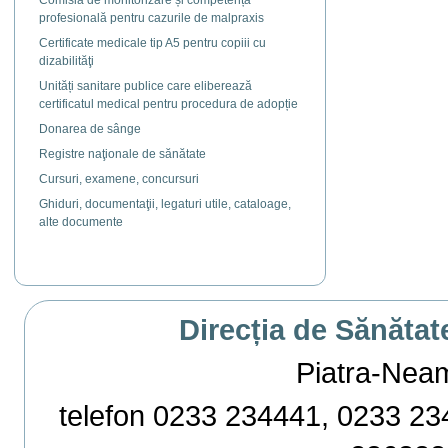
Comisia de monitorizare și competență
profesională pentru cazurile de malpraxis
Certificate medicale tip A5 pentru copiii cu
dizabilităţi
Unități sanitare publice care eliberează
certificatul medical pentru procedura de adopție
Donarea de sânge
Registre naţionale de sănătate
Cursuri, examene, concursuri
Ghiduri, documentaţii, legaturi utile, cataloage,
alte documente
Direcția de Sănătat
Piatra-Neamț,
telefon 0233 234441, 0233 234