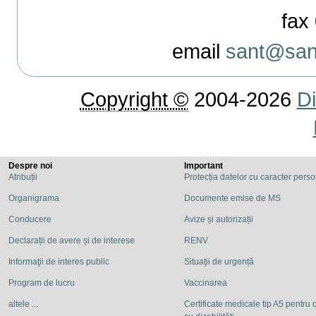
fax 
email
sant@sant
Copyright ©
2004-2026
Di
Despre noi
Important
Atribuții
Protecția datelor cu caracter pers
Organigrama
Documente emise de MS
Conducere
Avize și autorizații
Declarații de avere și de interese
RENV
Informaţii de interes public
Situaţii de urgență
Program de lucru
Vaccinarea
altele ...
Certificate medicale tip A5 pentru c