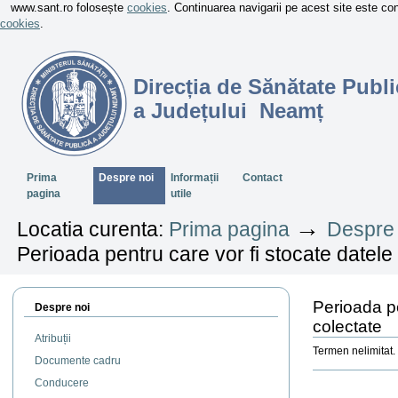
www.sant.ro folosește
cookies
. Continuarea navigarii pe acest site este c
cookies
.
Direcția de Sănătate Publi
a Județului Neamț
Sectiuni
Prima
Despre noi
Informații
Contact
pagina
utile
→
Locatia curenta:
Prima pagina
Despre 
Perioada pentru care vor fi stocate datele
Perioada pe
Despre noi
colectate
Atribuții
Termen nelimitat.
Documente cadru
Actiuni
Conducere
document