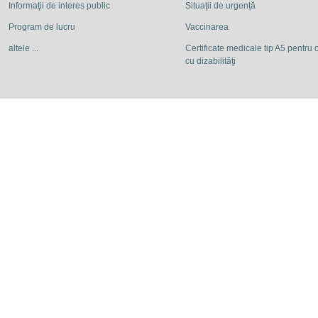
Informaţii de interes public
Situaţii de urgență
Program de lucru
Vaccinarea
altele ...
Certificate medicale tip A5 pentru c
cu dizabilităţi