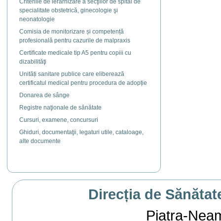
Criteriile de ierarhizare a secţiilor de spital de
specialitate obstetrică, ginecologie şi
neonatologie
Comisia de monitorizare și competență
profesională pentru cazurile de malpraxis
Certificate medicale tip A5 pentru copiii cu
dizabilităţi
Unități sanitare publice care eliberează
certificatul medical pentru procedura de adopție
Donarea de sânge
Registre naţionale de sănătate
Cursuri, examene, concursuri
Ghiduri, documentaţii, legaturi utile, cataloage,
alte documente
Direcția de Sănătat
Piatra-Neamț,