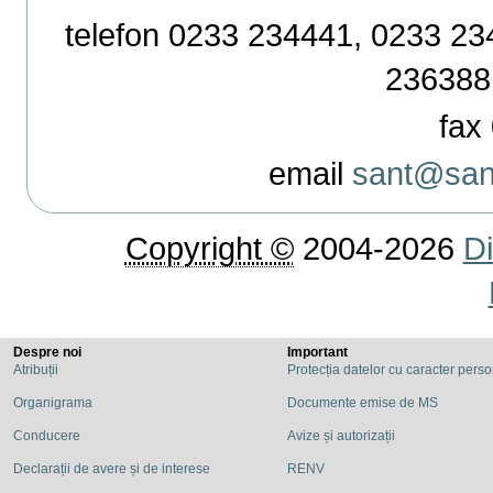
telefon 0233 234441, 0233 234
236388
fax 
email
sant@sant
Copyright ©
2004-2026
Di
Despre noi
Important
Atribuții
Protecția datelor cu caracter pers
Organigrama
Documente emise de MS
Conducere
Avize și autorizații
Declarații de avere și de interese
RENV