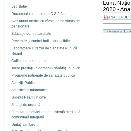
Luna Națio
Legislație
2020 - Anal
Documente eliberate de D.S.P. Neamţ
ANALIZA DE S
Aviz anual medici cu vârsta peste vârsta de
Actiuni
pensionare
document
Anteriorul: Luna
Educație pentru sănătate
Prevenire și control boli transmisibile
Laboratoare Direcția de Sănătate Publică
Neamț
Calitatea apei potabile
Tarife prestaţii în domeniul sănătăţii publice
Programe naționale de sănătate publică
Achiziții Publice
Statistica și informatica
Județul Neamț în cifre
Situaţii de urgență
Furnizarea serviciilor de asistență medicală
comunitară integrată
Unități sanitare