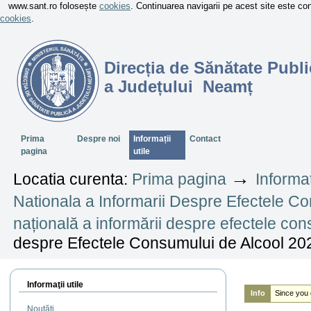
www.sant.ro folosește
cookies
. Continuarea navigarii pe acest site este c
cookies
.
Direcția de Sănătate Publi
a Județului Neamț
Sectiuni
Prima
Despre noi
Informații
Contact
pagina
utile
→
Locatia curenta:
Prima pagina
Informaț
Nationala a Informarii Despre Efectele C
națională a informării despre efectele con
despre Efectele Consumului de Alcool 2020
Informaţii utile
Info
Since you 
Noutăți