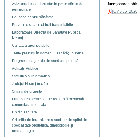
funcţionarea obie
Aviz anual medici cu vârsta peste vârsta de
pensionare
OMS 15_2020
Educație pentru sănătate
Actiuni
document
Prevenire și control boli transmisibile
Laboratoare Direcția de Sănătate Publică
Neamț
Calitatea apei potabile
Tarife prestaţii în domeniul sănătăţii publice
Programe naționale de sănătate publică
Achiziții Publice
Statistica și informatica
Județul Neamț în cifre
Situaţii de urgență
Furnizarea serviciilor de asistență medicală
comunitară integrată
Unități sanitare
Criteriile de ierarhizare a secţiilor de spital de
specialitate obstetrică, ginecologie şi
neonatologie