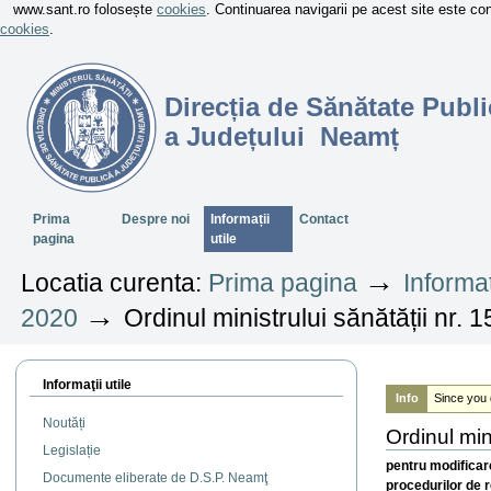
www.sant.ro folosește
cookies
. Continuarea navigarii pe acest site este c
cookies
.
Direcția de Sănătate Publi
a Județului Neamț
Sectiuni
Prima
Despre noi
Informații
Contact
pagina
utile
→
Locatia curenta:
Prima pagina
Informaț
→
2020
Ordinul ministrului sănătății nr. 
Informaţii utile
Info
Since you 
Noutăți
Ordinul min
Legislație
pentru modificare
Documente eliberate de D.S.P. Neamţ
procedurilor de 