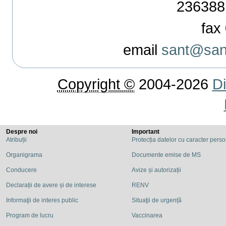
236388
fax 
email
sant@sant
Copyright ©
2004-2026
Di
Despre noi
Important
Atribuții
Protecția datelor cu caracter pers
Organigrama
Documente emise de MS
Conducere
Avize și autorizații
Declarații de avere și de interese
RENV
Informaţii de interes public
Situaţii de urgență
Program de lucru
Vaccinarea