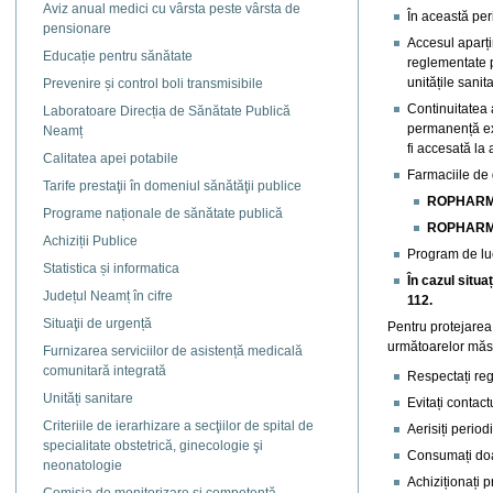
Aviz anual medici cu vârsta peste vârsta de
În această per
pensionare
Accesul aparțin
Educație pentru sănătate
reglementate pr
unitățile sanit
Prevenire și control boli transmisibile
Continuitatea 
Laboratoare Direcția de Sănătate Publică
permanență exi
Neamț
fi accesată la
Calitatea apei potabile
Farmaciile de 
Tarife prestaţii în domeniul sănătăţii publice
ROPHARM
Programe naționale de sănătate publică
ROPHARM
Achiziții Publice
Program de luc
Statistica și informatica
În cazul situ
Județul Neamț în cifre
112.
Situaţii de urgență
Pentru protejarea 
următoarelor măs
Furnizarea serviciilor de asistență medicală
comunitară integrată
Respectați reg
Unități sanitare
Evitați contac
Criteriile de ierarhizare a secţiilor de spital de
Aerisiți period
specialitate obstetrică, ginecologie şi
Consumați doar
neonatologie
Achiziționați p