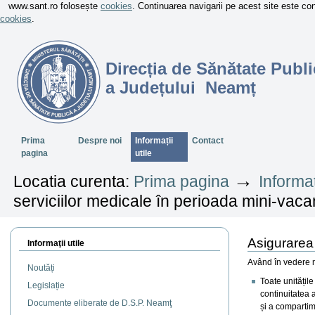
www.sant.ro folosește
cookies
. Continuarea navigarii pe acest site este c
cookies
.
Direcția de Sănătate Publi
a Județului Neamț
Sectiuni
Prima
Despre noi
Informații
Contact
pagina
utile
→
Locatia curenta:
Prima pagina
Informaț
serviciilor medicale în perioada mini-vaca
Asigurarea 
Informaţii utile
Având în vedere m
Noutăți
Toate unitățil
Legislație
continuitatea a
Documente eliberate de D.S.P. Neamţ
și a compartime