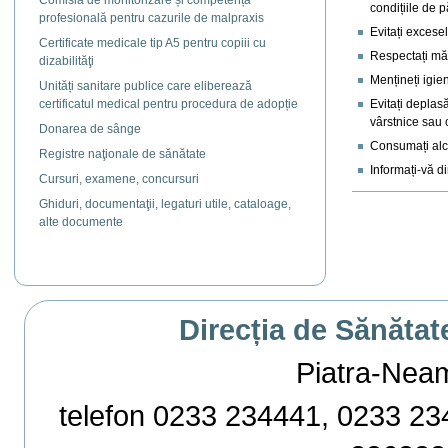
Comisia de monitorizare și competență
condițiile de p
profesională pentru cazurile de malpraxis
Evitați excese
Certificate medicale tip A5 pentru copiii cu
Respectați măs
dizabilităţi
Mențineți igie
Unități sanitare publice care eliberează
certificatul medical pentru procedura de adopție
Evitați deplas
vârstnice sau 
Donarea de sânge
Consumați alco
Registre naţionale de sănătate
Informați-vă d
Cursuri, examene, concursuri
Actiuni
Ghiduri, documentaţii, legaturi utile, cataloage,
document
alte documente
Direcția de Sănătat
Piatra-Neamț,
telefon 0233 234441, 0233 234