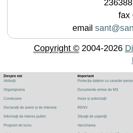
236388
fax 
email
sant@sant
Copyright ©
2004-2026
Di
Despre noi
Important
Atribuții
Protecția datelor cu caracter pers
Organigrama
Documente emise de MS
Conducere
Avize și autorizații
Declarații de avere și de interese
RENV
Informaţii de interes public
Situaţii de urgență
Program de lucru
Vaccinarea