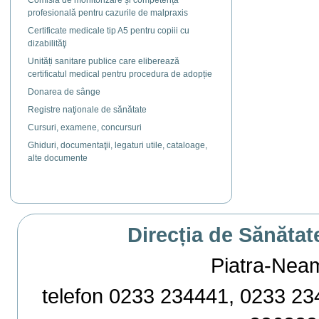
Comisia de monitorizare și competență
profesională pentru cazurile de malpraxis
Certificate medicale tip A5 pentru copiii cu
dizabilităţi
Unități sanitare publice care eliberează
certificatul medical pentru procedura de adopție
Donarea de sânge
Registre naţionale de sănătate
Cursuri, examene, concursuri
Ghiduri, documentaţii, legaturi utile, cataloage,
alte documente
Direcția de Sănătat
Piatra-Neamț,
telefon 0233 234441, 0233 234