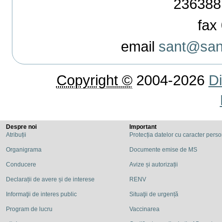
236388
fax 
email
sant@sant
Copyright ©
2004-2026
Di
Despre noi
Important
Atribuții
Protecția datelor cu caracter pers
Organigrama
Documente emise de MS
Conducere
Avize și autorizații
Declarații de avere și de interese
RENV
Informaţii de interes public
Situaţii de urgență
Program de lucru
Vaccinarea