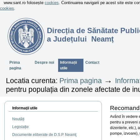
www.sant.ro folosește
cookies
. Continuarea navigarii pe acest site este c
cookies
.
Direcția de Sănătate Publi
a Județului Neamț
Sectiuni
Prima
Despre noi
Informații
Contact
pagina
utile
→
Locatia curenta:
Prima pagina
Informaț
pentru populația din zonele afectate de in
Recomandări
Informaţii utile
Având în vedere ev
Noutăți
pentru a preveni a
Legislație
dizenterie, etc.),
pompe, izvoare),
Documente eliberate de D.S.P. Neamţ