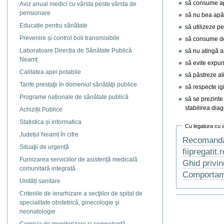
să consume ap
Aviz anual medici cu vârsta peste vârsta de
pensionare
să nu bea apă 
Educație pentru sănătate
să utilizeze pe
Prevenire și control boli transmisibile
să consume do
Laboratoare Direcția de Sănătate Publică
să nu atingă a
Neamț
să evite expun
Calitatea apei potabile
să păstreze ali
Tarife prestaţii în domeniul sănătăţii publice
să respecte ig
Programe naționale de sănătate publică
să se prezinte
stabilirea diag
Achiziții Publice
Statistica și informatica
Cu legatura cu 
Județul Neamț în cifre
Recomandări
Situaţii de urgență
fiipregatit.
Furnizarea serviciilor de asistență medicală
Ghid privin
comunitară integrată
Comportamen
Unități sanitare
Criteriile de ierarhizare a secţiilor de spital de
Actiuni
specialitate obstetrică, ginecologie şi
document
neonatologie