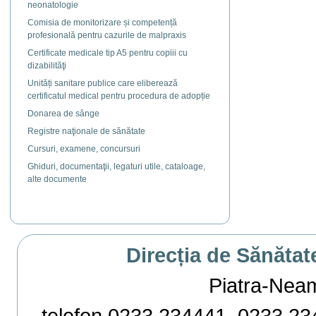
neonatologie
Comisia de monitorizare și competență
profesională pentru cazurile de malpraxis
Certificate medicale tip A5 pentru copiii cu
dizabilităţi
Unități sanitare publice care eliberează
certificatul medical pentru procedura de adopție
Donarea de sânge
Registre naţionale de sănătate
Cursuri, examene, concursuri
Ghiduri, documentaţii, legaturi utile, cataloage,
alte documente
Direcția de Sănătat
Piatra-Neamț,
telefon 0233 234441, 0233 234