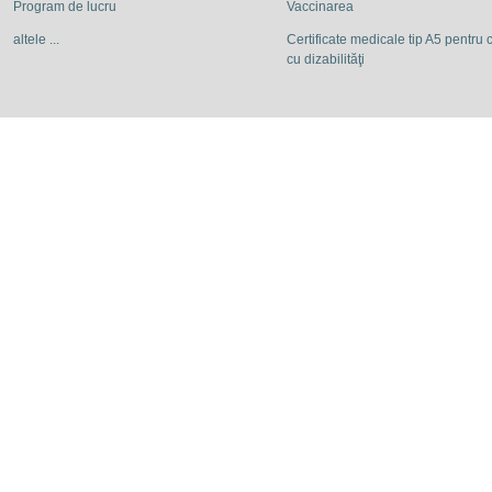
Program de lucru
Vaccinarea
altele ...
Certificate medicale tip A5 pentru c
cu dizabilităţi