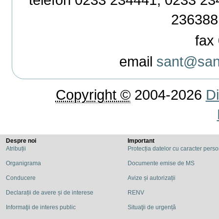
236388
fax 
email
sant@sant
Copyright ©
2004-2026
Di
Despre noi
Important
Atribuții
Protecția datelor cu caracter pers
Organigrama
Documente emise de MS
Conducere
Avize și autorizații
Declarații de avere și de interese
RENV
Informaţii de interes public
Situaţii de urgență