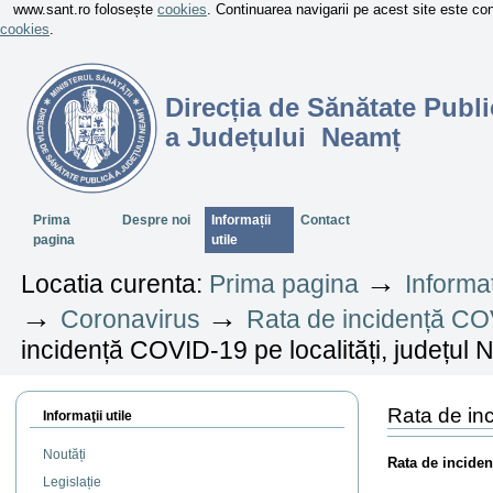
www.sant.ro folosește
cookies
. Continuarea navigarii pe acest site este c
cookies
.
Direcția de Sănătate Publi
a Județului Neamț
Sectiuni
Prima
Despre noi
Informații
Contact
pagina
utile
→
Locatia curenta:
Prima pagina
Informaț
→
→
Coronavirus
Rata de incidență COV
incidență COVID-19 pe localități, județul
Rata de in
Informaţii utile
Noutăți
Rata de incide
Legislație