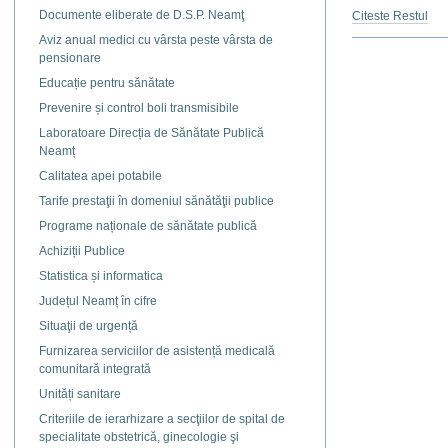
Documente eliberate de D.S.P. Neamţ
Citeste Restul
Aviz anual medici cu vârsta peste vârsta de
Actiuni
pensionare
document
Educație pentru sănătate
Prevenire și control boli transmisibile
Laboratoare Direcția de Sănătate Publică
Neamț
Calitatea apei potabile
Tarife prestaţii în domeniul sănătăţii publice
Programe naționale de sănătate publică
Achiziții Publice
Statistica și informatica
Județul Neamț în cifre
Situaţii de urgență
Furnizarea serviciilor de asistență medicală
comunitară integrată
Unități sanitare
Criteriile de ierarhizare a secţiilor de spital de
specialitate obstetrică, ginecologie şi