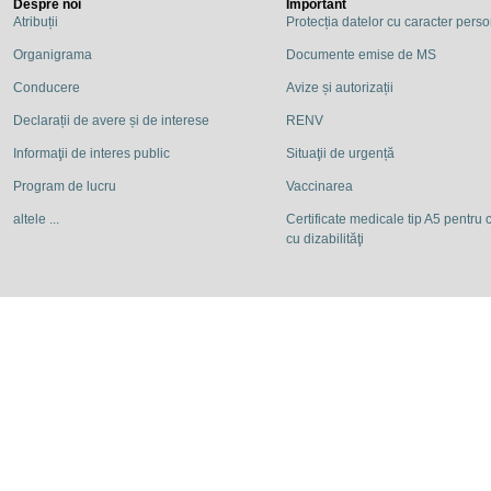
Despre noi
Important
Atribuții
Protecția datelor cu caracter pers
Organigrama
Documente emise de MS
Conducere
Avize și autorizații
Declarații de avere și de interese
RENV
Informaţii de interes public
Situaţii de urgență
Program de lucru
Vaccinarea
altele ...
Certificate medicale tip A5 pentru c
cu dizabilităţi