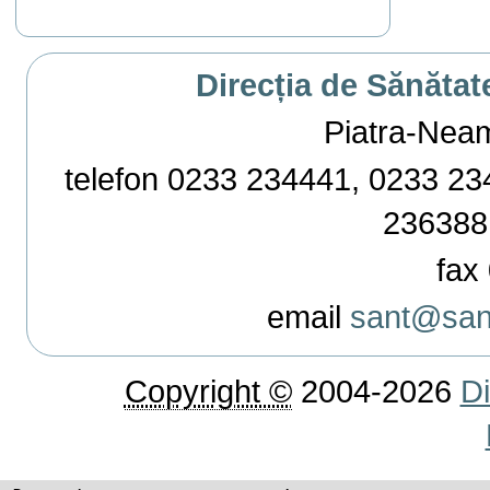
Direcția de Sănătat
Piatra-Neamț,
telefon 0233 234441, 0233 234
236388
fax 
email
sant@sant
Copyright ©
2004-2026
Di