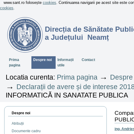
www.sant.ro folosește
cookies
. Continuarea navigarii pe acest site este c
cookies
.
Direcția de Sănătate Publi
a Județului Neamț
Sectiuni
Prima
Despre noi
Informații
Contact
pagina
utile
→
Locatia curenta:
Prima pagina
Despre 
→
Declarații de avere și de interese 201
INFORMATICĂ IN SANATATE PUBLICA
Compar
Despre noi
PUBLI
Atribuții
ing. Andrie
Documente cadru