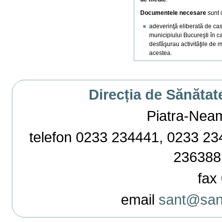
Documentele necesare
sunt c
adeverinţă eliberată de ca
municipiului Bucureşti în 
desfăşurau activităţile de m
acestea.
Direcția de Sănătat
Piatra-Neamț,
telefon 0233 234441, 0233 234
236388
fax 
email
sant@sant