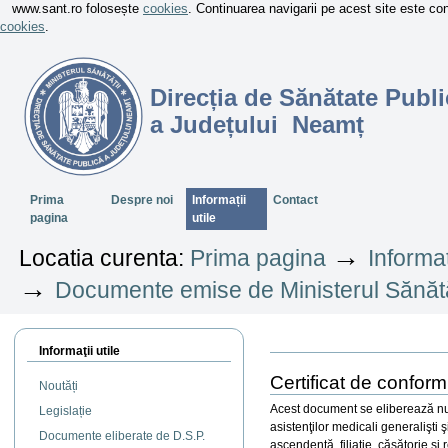
www.sant.ro folosește
cookies
. Continuarea navigarii pe acest site este c
cookies
.
Direcția de Sănătate Publi
a Județului Neamț
Sectiuni
Prima
Despre noi
Informații
Contact
pagina
utile
→
Locatia curenta:
Prima pagina
Informaț
→
Documente emise de Ministerul Sănătă
Informaţii utile
Actiuni
document
Certificat de conform
Noutăți
Acest document se eliberează numa
Legislație
asistenţilor medicali generalişti 
Documente eliberate de D.S.P.
ascendenţă, filiaţie, căsătorie ş