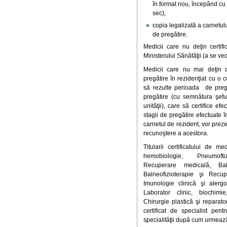
în format nou, începând cu 
sec);
copia legalizată a carnetul
de pregătire.
Medicii care nu deţin certifi
Ministerului Sănătăţii (a se ve
Medicii care nu mai deţin 
pregătire în rezidenţiat cu o 
să rezulte perioada de pregă
pregătire (cu semnătura şeful
unităţii), care să certifice ef
stagii de pregătire efectuate 
carnetul de rezident, vor prez
recunoştere a acestora.
Titularii certificatului de m
hemobiologie, Pneumoftizio
Recuperare medicală, Bal
Balneofizioterapie şi Recu
Imunologie clinică şi alerg
Laborator clinic, biochimie
Chirurgie plastică şi reparat
certificat de specialist pe
specialităţii după cum urmeaz