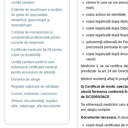
Unități sanitare
cerere în care se vor preci
mail);
Criteriile de ierarhizare a secţiilor
copia actului de identitate;
de spital de specialitate
obstetrică, ginecologie şi
copia legalizată dupa dipl
neonatologie
copie legalizată dupa Dip
Comisia de monitorizare și
copie legalizată după foaia
competență profesională pentru
adeverinţă eliberată de Fac
cazurile de malpraxis
precizează perioada în care 
Certificate medicale tip A5 pentru
copie legalizată după doc
copiii cu dizabilităţi
cazul).
Unități sanitare publice care
Medicilor li se va certifica f
eliberează certificatul medical
prevăzute la art. 24 din Direc
pentru procedura de adopție
Medicii rezidenţi aflaţi în pr
Donarea de sânge
Registre naţionale de sănătate
b)
Certificat de medic special
atestă formarea conformă în u
Cursuri, examene, concursuri
de DC/2005/36CE
Ghiduri, documentaţii, legaturi
Se eliberează medicilor care a
utile, cataloage, alte documente
ani, stagiu complet.
Documente necesare,
în plus
copie după certificatul de m