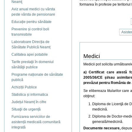
Neamţ
formarea în profesie pe teritoriu
Aviz anual medici cu vârsta
peste vârsta de pensionare
Educație pentru sănătate
Prevenire și control boli
Asiste
transmisibile
Laboratoare Direcția de
Sănătate Publică Neamț
Calitatea apei potabile
Medici
Tarife prestaţii în domeniul
Medicii pot solicita următoarele
sănătăţii publice
a)
Certificat care atestă
Programe naționale de sănătate
2005/36/CE şi/sau asimilare
publică
prevăzut pentru România de 
Achiziții Publice
Se elibereaza titularilor care
Statistica și informatica
obţinut:
Județul Neamț în cifre
Diploma de Licenţă de Do
Situaţii de urgență
medicină.
Diploma de Doctor-medic
Furnizarea serviciilor de
generală/medicină.
asistență medicală comunitară
integrată
Documente necesare,
depuse