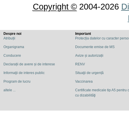
Copyright ©
2004-2026
Di
Despre noi
Important
Atribuții
Protecția datelor cu caracter pers
Organigrama
Documente emise de MS
Conducere
Avize și autorizații
Declarații de avere și de interese
RENV
Informaţii de interes public
Situaţii de urgență
Program de lucru
Vaccinarea
altele ...
Certificate medicale tip A5 pentru c
cu dizabilităţi