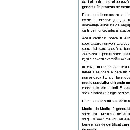
de trei ani) li se elibereaz
generale în profesia de medi
Documentele necesare sunt cele
exercitării efective şi legale 
adeverinţă eliberată de angaj
cărţii de muncă, adusă la zi, pe
Acest certificat poate fi el
specializarea universitară pedia
specialist care atestă o f
2005/36/CE pentru specialitat
b) şi a dovezii exercitării activit
În cazul titularilor Certifica
infantilă se poate elibera un c
numai dacă titularul face dova
medic specialist chirurgie p
consecutiv din ultimii 5 car
specialitatea chirurgie pediatr
Documentele sunt cele de la a) ş
Medicii de Medicină generală 
specialişti Medicină de fami
stagiu şi vechime (nu au efect
beneficiază de
certificat care
de medic
.