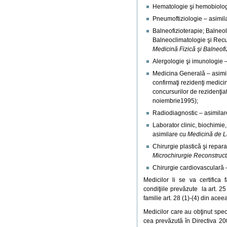
Hematologie şi hemobiolog
Pneumoftiziologie – asimil
Balneofizioterapie; Balneo
Balneoclimatologie şi Rec
Medicină Fizică şi Balneofi
Alergologie şi imunologie 
Medicina Generală – asimi
confirmaţi rezidenţi medic
concursurilor de rezidenţi
noiembrie1995);
Radiodiagnostic – asimila
Laborator clinic, biochimie
asimilare cu
Medicină de L
Chirurgie plastică şi repar
Microchirurgie Reconstruct
Chirurgie cardiovasculară 
Medicilor li se va certifica 
condiţiile prevăzute la art. 2
familie art. 28 (1)-(4) din aceea
Medicilor care au obţinut spe
cea prevăzută în Directiva 20